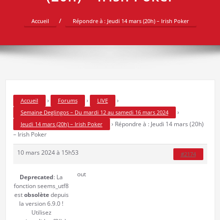
Accueil
Répondre à : Jeudi 14 mars (20h) – Irish Poker
›
›
›
Accueil
Forums
LIVE
›
Semaine Deglingos – Du mardi 12 au samedi 16 mars 2024
›
Répondre à : Jeudi 14 mars (20h)
Jeudi 14 mars (20h) – Irish Poker
– Irish Poker
10 mars 2024 à 15h53
#2174
out
Deprecated
: La
fonction seems_utf8
est
obsolète
depuis
la version 6.9.0 !
Utilisez