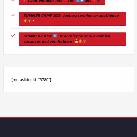
𝙇𝙮𝙤𝙣 ҉ 𝙃𝙤𝙡𝙙𝙚𝙢 ҉ 𝙛ê𝙩𝙚 ҉ 𝙨𝙚𝙨 ҉
𝙖𝙣𝙨
𝙎𝙐𝙈𝙈𝙀𝙍 𝘾𝘼𝙈𝙋 2026 : 𝙅𝙤𝙚𝙗𝙖𝙧𝙯 𝙩𝙚𝙧𝙢𝙞𝙣𝙚 𝙚𝙣 𝙖𝙥𝙤𝙩𝙝𝙚́𝙤𝙨𝙚 !
𝙎𝙐𝙈𝙈𝙀𝙍 𝘾𝘼𝙈𝙋
: 𝙡𝙚 𝙙𝙚𝙧𝙣𝙞𝙚𝙧 𝙩𝙤𝙪𝙧𝙣𝙤𝙞 𝙖𝙫𝙖𝙣𝙩 𝙡𝙚𝙨
𝙫𝙖𝙘𝙖𝙣𝙘𝙚𝙨 𝙙𝙚 𝙇𝙮𝙤𝙣 𝙃𝙤𝙡𝙙𝙚𝙢 !
[metaslider id="3780"]