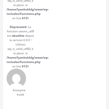
wp_is_valid_utf8() à
la place. in
/home/lyonholddg/www/wp-
includes/functions.php
on line
6131
Deprecated
: La
fonction seems_utf8
est
obsolète
depuis
la version 6.9.0 !
Utilisez
wp_is_valid_utf8() à
la place. in
/home/lyonholddg/www/wp-
includes/functions.php
on line
6131
Anonyme
Invité