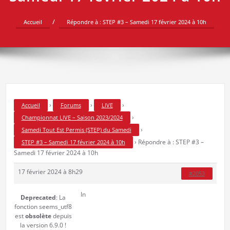
Accueil
Répondre à : STEP #3 – Samedi 17 février 2024 à 10h
›
›
›
Accueil
Forums
LIVE
›
Championnat LIVE – Saison 2023/2024
›
Samedi Tout Est Permis (STEP) du Samedi
›
Répondre à : STEP #3 –
STEP #3 – Samedi 17 février 2024 à 10h
Samedi 17 février 2024 à 10h
17 février 2024 à 8h29
#2053
In
Deprecated
: La
fonction seems_utf8
est
obsolète
depuis
la version 6.9.0 !