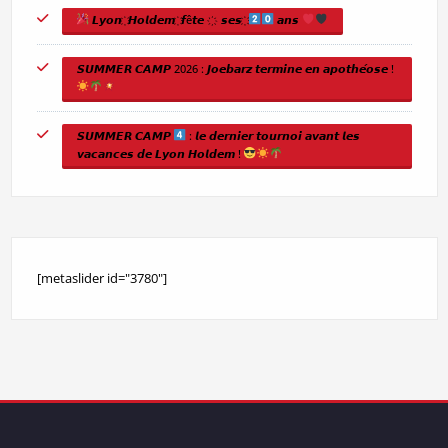
𝙇𝙮𝙤𝙣 ҉ 𝙃𝙤𝙡𝙙𝙚𝙢 ҉ 𝙛ê𝙩𝙚 ҉ 𝙨𝙚𝙨 ҉
𝙖𝙣𝙨
𝙎𝙐𝙈𝙈𝙀𝙍 𝘾𝘼𝙈𝙋 2026 : 𝙅𝙤𝙚𝙗𝙖𝙧𝙯 𝙩𝙚𝙧𝙢𝙞𝙣𝙚 𝙚𝙣 𝙖𝙥𝙤𝙩𝙝𝙚́𝙤𝙨𝙚 !
𝙎𝙐𝙈𝙈𝙀𝙍 𝘾𝘼𝙈𝙋
: 𝙡𝙚 𝙙𝙚𝙧𝙣𝙞𝙚𝙧 𝙩𝙤𝙪𝙧𝙣𝙤𝙞 𝙖𝙫𝙖𝙣𝙩 𝙡𝙚𝙨
𝙫𝙖𝙘𝙖𝙣𝙘𝙚𝙨 𝙙𝙚 𝙇𝙮𝙤𝙣 𝙃𝙤𝙡𝙙𝙚𝙢 !
[metaslider id="3780"]