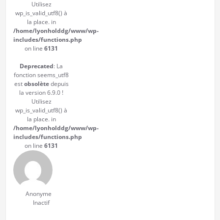
Utilisez
wp_is_valid_utf8() à
la place. in
/home/lyonholddg/www/wp-
includes/functions.php
on line
6131
Deprecated
: La
fonction seems_utf8
est
obsolète
depuis
la version 6.9.0 !
Utilisez
wp_is_valid_utf8() à
la place. in
/home/lyonholddg/www/wp-
includes/functions.php
on line
6131
Anonyme
Inactif