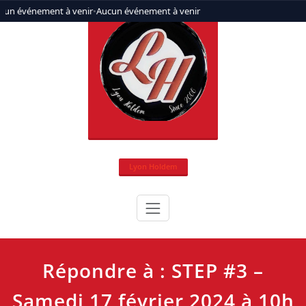
Aller
cun événement à venir
•
Aucun événement à venir
au
contenu
Lyon Holdem
Répondre à : STEP #3 –
Samedi 17 février 2024 à 10h