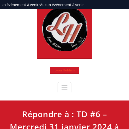
Aller
cun événement à venir
•
Aucun événement à venir
au
contenu
Lyon Holdem
Répondre à : TD #6 –
Mercredi 31 janvier 2024 à