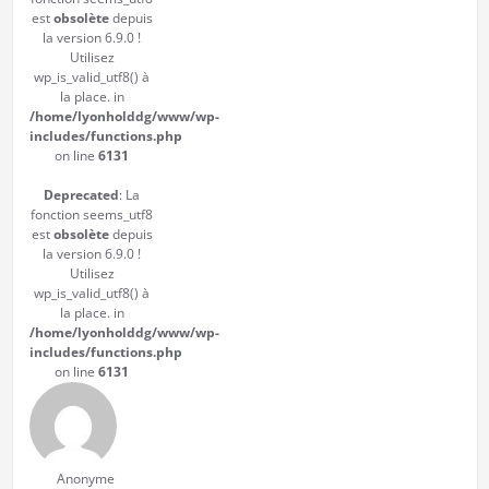
est
obsolète
depuis
la version 6.9.0 !
Utilisez
wp_is_valid_utf8() à
la place. in
/home/lyonholddg/www/wp-
includes/functions.php
on line
6131
Deprecated
: La
fonction seems_utf8
est
obsolète
depuis
la version 6.9.0 !
Utilisez
wp_is_valid_utf8() à
la place. in
/home/lyonholddg/www/wp-
includes/functions.php
on line
6131
Anonyme