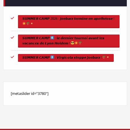
𝙎𝙐𝙈𝙈𝙀𝙍 𝘾𝘼𝙈𝙋 2026 : 𝙅𝙤𝙚𝙗𝙖𝙧𝙯 𝙩𝙚𝙧𝙢𝙞𝙣𝙚 𝙚𝙣 𝙖𝙥𝙤𝙩𝙝𝙚́𝙤𝙨𝙚 !
𝙎𝙐𝙈𝙈𝙀𝙍 𝘾𝘼𝙈𝙋
: 𝙡𝙚 𝙙𝙚𝙧𝙣𝙞𝙚𝙧 𝙩𝙤𝙪𝙧𝙣𝙤𝙞 𝙖𝙫𝙖𝙣𝙩 𝙡𝙚𝙨
𝙫𝙖𝙘𝙖𝙣𝙘𝙚𝙨 𝙙𝙚 𝙇𝙮𝙤𝙣 𝙃𝙤𝙡𝙙𝙚𝙢 !
𝙎𝙐𝙈𝙈𝙀𝙍 𝘾𝘼𝙈𝙋
: 𝙑𝙞𝙧𝙜𝙞𝙘𝙤𝙡𝙖 𝙨𝙩𝙤𝙥𝙥𝙚 𝙅𝙤𝙚𝙗𝙖𝙧𝙯 !
[metaslider id="3780"]