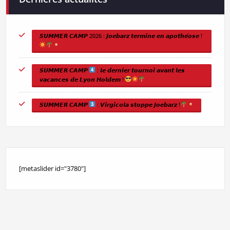
𝙎𝙐𝙈𝙈𝙀𝙍 𝘾𝘼𝙈𝙋 2026 : 𝙅𝙤𝙚𝙗𝙖𝙧𝙯 𝙩𝙚𝙧𝙢𝙞𝙣𝙚 𝙚𝙣 𝙖𝙥𝙤𝙩𝙝𝙚́𝙤𝙨𝙚 !
𝙎𝙐𝙈𝙈𝙀𝙍 𝘾𝘼𝙈𝙋
: 𝙡𝙚 𝙙𝙚𝙧𝙣𝙞𝙚𝙧 𝙩𝙤𝙪𝙧𝙣𝙤𝙞 𝙖𝙫𝙖𝙣𝙩 𝙡𝙚𝙨
𝙫𝙖𝙘𝙖𝙣𝙘𝙚𝙨 𝙙𝙚 𝙇𝙮𝙤𝙣 𝙃𝙤𝙡𝙙𝙚𝙢 !
𝙎𝙐𝙈𝙈𝙀𝙍 𝘾𝘼𝙈𝙋
: 𝙑𝙞𝙧𝙜𝙞𝙘𝙤𝙡𝙖 𝙨𝙩𝙤𝙥𝙥𝙚 𝙅𝙤𝙚𝙗𝙖𝙧𝙯 !
[metaslider id="3780"]