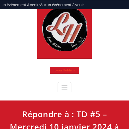
Aller
cun événement à venir
•
Aucun événement à venir
au
contenu
Lyon Holdem
Répondre à : TD #5 –
Mercredi 10 janvier 2024 à