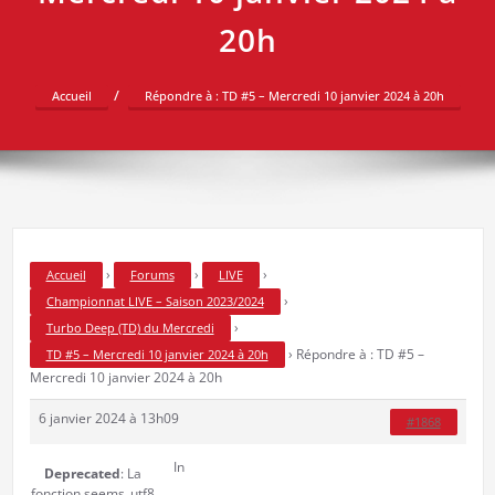
20h
Accueil
Répondre à : TD #5 – Mercredi 10 janvier 2024 à 20h
›
›
›
Accueil
Forums
LIVE
›
Championnat LIVE – Saison 2023/2024
›
Turbo Deep (TD) du Mercredi
›
Répondre à : TD #5 –
TD #5 – Mercredi 10 janvier 2024 à 20h
Mercredi 10 janvier 2024 à 20h
6 janvier 2024 à 13h09
#1868
In
Deprecated
: La
fonction seems_utf8