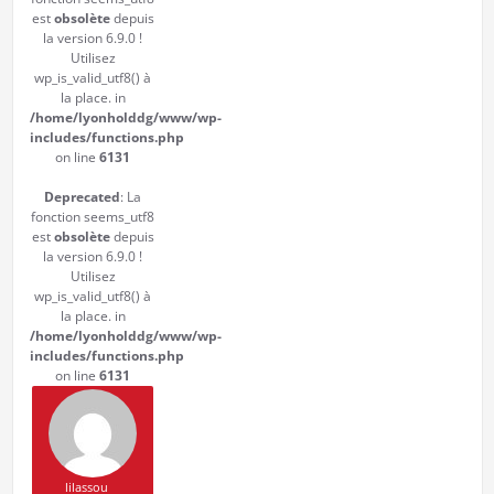
est
obsolète
depuis
la version 6.9.0 !
Utilisez
wp_is_valid_utf8() à
la place. in
/home/lyonholddg/www/wp-
includes/functions.php
on line
6131
Deprecated
: La
fonction seems_utf8
est
obsolète
depuis
la version 6.9.0 !
Utilisez
wp_is_valid_utf8() à
la place. in
/home/lyonholddg/www/wp-
includes/functions.php
on line
6131
lilassou