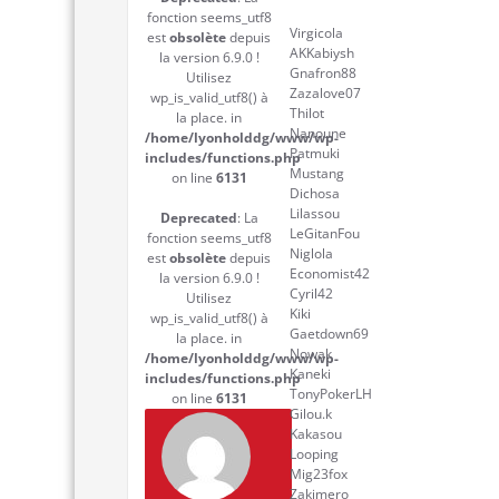
fonction seems_utf8
Virgicola
est
obsolète
depuis
AKKabiysh
la version 6.9.0 !
Gnafron88
Utilisez
Zazalove07
wp_is_valid_utf8() à
Thilot
la place. in
Nanoune
/home/lyonholddg/www/wp-
Patmuki
includes/functions.php
Mustang
on line
6131
Dichosa
Lilassou
Deprecated
: La
LeGitanFou
fonction seems_utf8
Niglola
est
obsolète
depuis
Economist42
la version 6.9.0 !
Cyril42
Utilisez
Kiki
wp_is_valid_utf8() à
Gaetdown69
la place. in
Nowak
/home/lyonholddg/www/wp-
Kaneki
includes/functions.php
TonyPokerLH
on line
6131
Gilou.k
Kakasou
Looping
Mig23fox
Zakimero