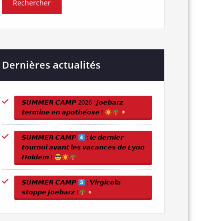
Dernières actualités
𝙎𝙐𝙈𝙈𝙀𝙍 𝘾𝘼𝙈𝙋 2026 : 𝙅𝙤𝙚𝙗𝙖𝙧𝙯
𝙩𝙚𝙧𝙢𝙞𝙣𝙚 𝙚𝙣 𝙖𝙥𝙤𝙩𝙝𝙚́𝙤𝙨𝙚 !
𝙎𝙐𝙈𝙈𝙀𝙍 𝘾𝘼𝙈𝙋
: 𝙡𝙚 𝙙𝙚𝙧𝙣𝙞𝙚𝙧
𝙩𝙤𝙪𝙧𝙣𝙤𝙞 𝙖𝙫𝙖𝙣𝙩 𝙡𝙚𝙨 𝙫𝙖𝙘𝙖𝙣𝙘𝙚𝙨 𝙙𝙚 𝙇𝙮𝙤𝙣
𝙃𝙤𝙡𝙙𝙚𝙢 !
𝙎𝙐𝙈𝙈𝙀𝙍 𝘾𝘼𝙈𝙋
: 𝙑𝙞𝙧𝙜𝙞𝙘𝙤𝙡𝙖
𝙨𝙩𝙤𝙥𝙥𝙚 𝙅𝙤𝙚𝙗𝙖𝙧𝙯 !