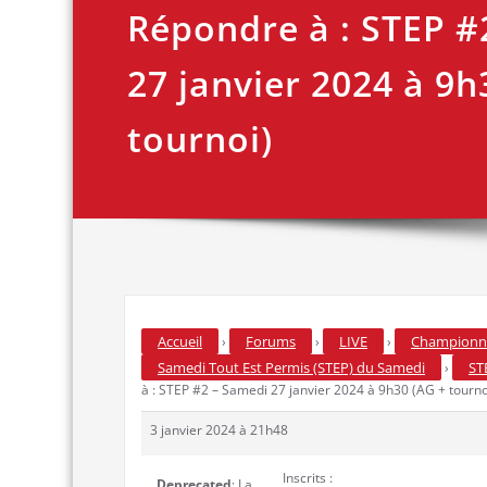
Répondre à : STEP #
27 janvier 2024 à 9h
tournoi)
Accueil
Forums
LIVE
Championna
›
›
›
Samedi Tout Est Permis (STEP) du Samedi
ST
›
à : STEP #2 – Samedi 27 janvier 2024 à 9h30 (AG + tourno
3 janvier 2024 à 21h48
Inscrits :
Deprecated
: La