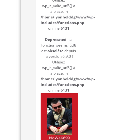
Utilisez
wp_is_valid_utf8() à
la place. in
/home/lyonholddg/www/wp-
includes/functions.php
on line
6131
Deprecated
: La
fonction seems_utf8
est
obsolète
depuis
la version 6.9.0 !
Utilisez
wp_is_valid_utf8() à
la place. in
/home/lyonholddg/www/wp-
includes/functions.php
on line
6131
NoWaK699