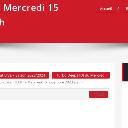
– Mercredi 15
Accueil
R
h
t LIVE – Saison 2023/2024
Turbo Deep (TD) du Mercredi
›
ondre à : TD #1 – Mercredi 15 novembre 2023 à 20h
#1550