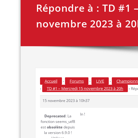
Répondre à : TD #1 
novembre 2023 à 20
Accueil
Forums
LIVE
Championna
›
›
›
TD #1 – Mercredi 15 novembre 2023 à 20h
›
›
Rép
15 novembre 2023 à 10h37
In !
Deprecated
: La
fonction seems_utf8
est
obsolète
depuis
la version 6.9.0 !