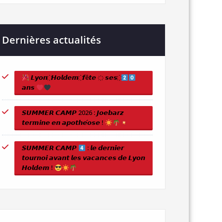
Dernières actualités
𝙇𝙮𝙤𝙣 ҉ 𝙃𝙤𝙡𝙙𝙚𝙢 ҉ 𝙛ê𝙩𝙚 ҉ 𝙨𝙚𝙨 ҉
𝙖𝙣𝙨
𝙎𝙐𝙈𝙈𝙀𝙍 𝘾𝘼𝙈𝙋 2026 : 𝙅𝙤𝙚𝙗𝙖𝙧𝙯
𝙩𝙚𝙧𝙢𝙞𝙣𝙚 𝙚𝙣 𝙖𝙥𝙤𝙩𝙝𝙚́𝙤𝙨𝙚 !
𝙎𝙐𝙈𝙈𝙀𝙍 𝘾𝘼𝙈𝙋
: 𝙡𝙚 𝙙𝙚𝙧𝙣𝙞𝙚𝙧
𝙩𝙤𝙪𝙧𝙣𝙤𝙞 𝙖𝙫𝙖𝙣𝙩 𝙡𝙚𝙨 𝙫𝙖𝙘𝙖𝙣𝙘𝙚𝙨 𝙙𝙚 𝙇𝙮𝙤𝙣
𝙃𝙤𝙡𝙙𝙚𝙢 !