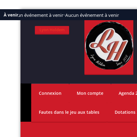
Aller
Aucun événement à venir
•
Aucun événement à venir
À venir
au
contenu
Lyon Holdem
Connexion
Mon compte
Agenda 
Fautes dans le jeu aux tables
Dotations