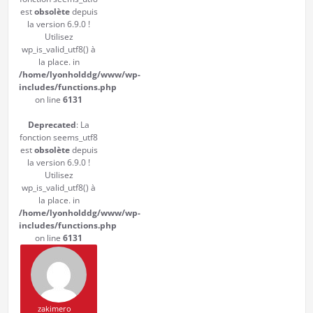
est
obsolète
depuis
la version 6.9.0 !
Utilisez
wp_is_valid_utf8() à
la place. in
/home/lyonholddg/www/wp-
includes/functions.php
on line
6131
Deprecated
: La
fonction seems_utf8
est
obsolète
depuis
la version 6.9.0 !
Utilisez
wp_is_valid_utf8() à
la place. in
/home/lyonholddg/www/wp-
includes/functions.php
on line
6131
zakimero