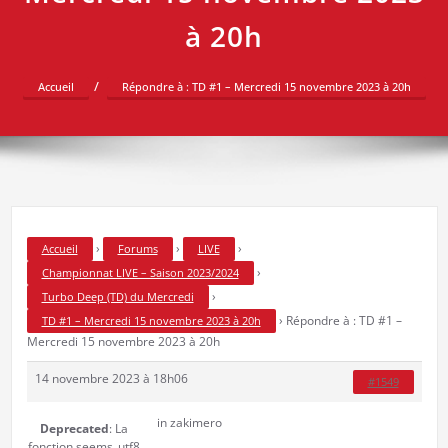
à 20h
Accueil
Répondre à : TD #1 – Mercredi 15 novembre 2023 à 20h
›
›
›
Accueil
Forums
LIVE
›
Championnat LIVE – Saison 2023/2024
›
Turbo Deep (TD) du Mercredi
›
Répondre à : TD #1 –
TD #1 – Mercredi 15 novembre 2023 à 20h
Mercredi 15 novembre 2023 à 20h
14 novembre 2023 à 18h06
#1549
in zakimero
Deprecated
: La
fonction seems_utf8