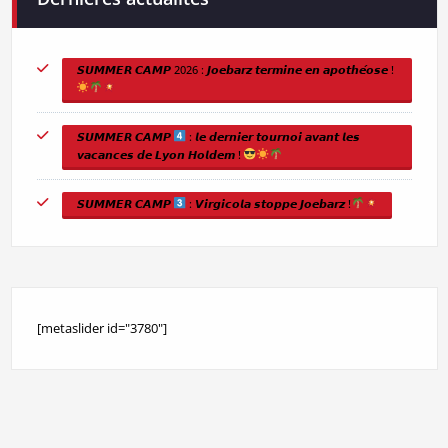
𝙎𝙐𝙈𝙈𝙀𝙍 𝘾𝘼𝙈𝙋 2026 : 𝙅𝙤𝙚𝙗𝙖𝙧𝙯 𝙩𝙚𝙧𝙢𝙞𝙣𝙚 𝙚𝙣 𝙖𝙥𝙤𝙩𝙝𝙚́𝙤𝙨𝙚 !
𝙎𝙐𝙈𝙈𝙀𝙍 𝘾𝘼𝙈𝙋
: 𝙡𝙚 𝙙𝙚𝙧𝙣𝙞𝙚𝙧 𝙩𝙤𝙪𝙧𝙣𝙤𝙞 𝙖𝙫𝙖𝙣𝙩 𝙡𝙚𝙨
𝙫𝙖𝙘𝙖𝙣𝙘𝙚𝙨 𝙙𝙚 𝙇𝙮𝙤𝙣 𝙃𝙤𝙡𝙙𝙚𝙢 !
𝙎𝙐𝙈𝙈𝙀𝙍 𝘾𝘼𝙈𝙋
: 𝙑𝙞𝙧𝙜𝙞𝙘𝙤𝙡𝙖 𝙨𝙩𝙤𝙥𝙥𝙚 𝙅𝙤𝙚𝙗𝙖𝙧𝙯 !
[metaslider id="3780"]