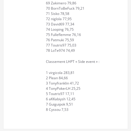
69 Zakimero 79,86
70 BornToBeFuck 79,21
71 Sisko 78,58
72 niglola 77,95
73 David69 77,34
74 Looping 76,75
75 Fulleflemme 76,16
76 Patmuki 75,59
77 Toutris97 75,03
78 LoTe974 74,49
Classement LHPT « Side event » :
1 virgicola 283,81
2 Plean 84,66
3 Tonyfranklin 41,72
4 TonyPokerLH 25,25
5 Toutris97 17,11
6 aKKabiysh 12,45
7 Guiguipok 9,51
8 Cyssou 7,53