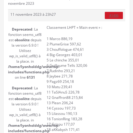
novembre 2023
11 novembre 2023 à 23h27
#1496
Classement LHPT « Main event » :
Deprecated
: La
fonction seems_utf8
1 Marco 886,19
est
obsolète
depuis
2 PlumeGrise 597,62
la version 6.9.0 !
3 Chouffologue 474,61
Utilisez
4 Big-Georges 403,01
wp_is_valid_utf8() à
5 Le chinche 355,01
la place. in
6 Guillaume Tells 320,06
/home/lyonholddg/www/wp-
7 Rudinho 293,21
includes/functions.php
8 Jaybee 271,78
on line
6131
9 Pagz69 254,18
10 Matu 239,41
Deprecated
: La
11 TaSlAnuS 226,78
fonction seems_utf8
12 Gnaffron88 215,84
est
obsolète
depuis
13 Plean 206,24
la version 6.9.0 !
14 Cyssou 197,73
Utilisez
15 Lilassou 190,13
wp_is_valid_utf8() à
16 TonionRing 183,28
la place. in
17 Grizou 177,07
/home/lyonholddg/www/wp-
18 aKKabysh 171,41
includes/functions.php