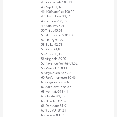
44 Insane_jaiz 103,13
45 Zap 101,82
46 100franc6ko 100,56
47 Limit__Less 99,34
48 Gabinou 98,16
49 Kalouff 97,01
50 Thilot 95,91
51 N1ght-Nrv69 94,83
52 Fleury 93,79
53 Belka 92,78
54 Ricus 91,8
55 Ankh 90,85
56 virgicola 89,92
57 PayePourVoir69 89,02
58 Marook69 88,15
59 atypique69 87,29
60 Fanfantomette 86,46
61 Guiguipok 85,66
62 Zazalove07 84,87
63 lyonnais69 84,1
64 civodul 83,35
65 Nico073 82,62
66 Débutant 81,91
67 9DEMAI 81,21
68 Farook 80,53