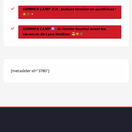
𝙎𝙐𝙈𝙈𝙀𝙍 𝘾𝘼𝙈𝙋 2026 : 𝙅𝙤𝙚𝙗𝙖𝙧𝙯 𝙩𝙚𝙧𝙢𝙞𝙣𝙚 𝙚𝙣 𝙖𝙥𝙤𝙩𝙝𝙚́𝙤𝙨𝙚 !
𝙎𝙐𝙈𝙈𝙀𝙍 𝘾𝘼𝙈𝙋
: 𝙡𝙚 𝙙𝙚𝙧𝙣𝙞𝙚𝙧 𝙩𝙤𝙪𝙧𝙣𝙤𝙞 𝙖𝙫𝙖𝙣𝙩 𝙡𝙚𝙨
𝙫𝙖𝙘𝙖𝙣𝙘𝙚𝙨 𝙙𝙚 𝙇𝙮𝙤𝙣 𝙃𝙤𝙡𝙙𝙚𝙢 !
[metaslider id="3780"]