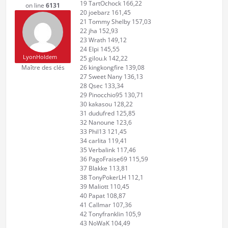
19 TartOchock 166,22
on line
6131
20 joebarz 161,45
21 Tommy Shelby 157,03
22 jha 152,93
23 Wrath 149,12
24 Elpi 145,55
LyonHoldem
25 gilou.k 142,22
Maître des clés
26 kingkongfire 139,08
27 Sweet Nany 136,13
28 Qsec 133,34
29 Pinocchio95 130,71
30 kakasou 128,22
31 dudufred 125,85
32 Nanoune 123,6
33 Phil13 121,45
34 carlita 119,41
35 Verbalink 117,46
36 PagoFraise69 115,59
37 Blakke 113,81
38 TonyPokerLH 112,1
39 Maliott 110,45
40 Papat 108,87
41 Callmar 107,36
42 Tonyfranklin 105,9
43 NoWaK 104,49