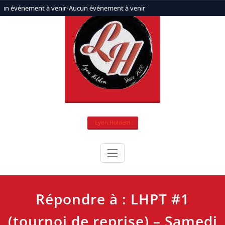
Aller
un événement à venir
•
Aucun événement à venir
au
contenu
Lyon Holdem
Répondre à : LHPT #1
(tournoi de reprise) – Samedi