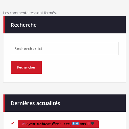
Les commentaires sont fermés.
Recherche
Dernières actualités
𝙇𝙮𝙤𝙣 ҉ 𝙃𝙤𝙡𝙙𝙚𝙢 ҉ 𝙛ê𝙩𝙚 ҉ 𝙨𝙚𝙨 ҉
𝙖𝙣𝙨