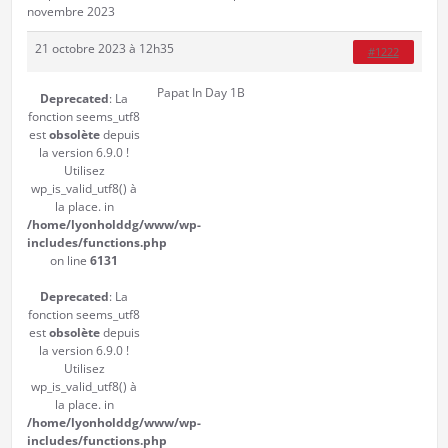
novembre 2023
21 octobre 2023 à 12h35
#1222
Papat In Day 1B
Deprecated
: La
fonction seems_utf8
est
obsolète
depuis
la version 6.9.0 !
Utilisez
wp_is_valid_utf8() à
la place. in
/home/lyonholddg/www/wp-
includes/functions.php
on line
6131
Deprecated
: La
fonction seems_utf8
est
obsolète
depuis
la version 6.9.0 !
Utilisez
wp_is_valid_utf8() à
la place. in
/home/lyonholddg/www/wp-
includes/functions.php