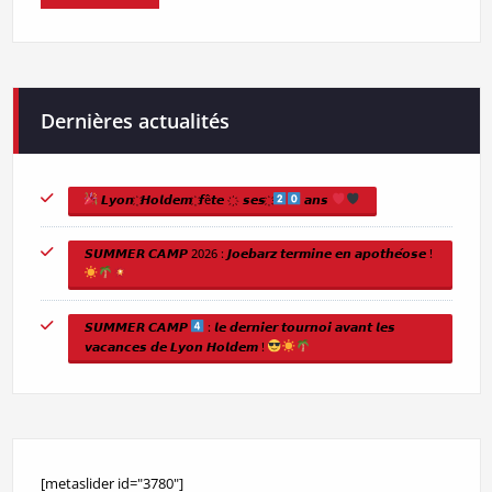
Dernières actualités
𝙇𝙮𝙤𝙣 ҉ 𝙃𝙤𝙡𝙙𝙚𝙢 ҉ 𝙛ê𝙩𝙚 ҉ 𝙨𝙚𝙨 ҉
𝙖𝙣𝙨
𝙎𝙐𝙈𝙈𝙀𝙍 𝘾𝘼𝙈𝙋 2026 : 𝙅𝙤𝙚𝙗𝙖𝙧𝙯 𝙩𝙚𝙧𝙢𝙞𝙣𝙚 𝙚𝙣 𝙖𝙥𝙤𝙩𝙝𝙚́𝙤𝙨𝙚 !
𝙎𝙐𝙈𝙈𝙀𝙍 𝘾𝘼𝙈𝙋
: 𝙡𝙚 𝙙𝙚𝙧𝙣𝙞𝙚𝙧 𝙩𝙤𝙪𝙧𝙣𝙤𝙞 𝙖𝙫𝙖𝙣𝙩 𝙡𝙚𝙨
𝙫𝙖𝙘𝙖𝙣𝙘𝙚𝙨 𝙙𝙚 𝙇𝙮𝙤𝙣 𝙃𝙤𝙡𝙙𝙚𝙢 !
[metaslider id="3780"]