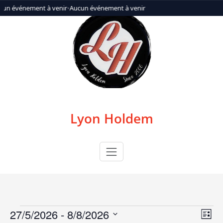
Aller
cun événement à venir
•
Aucun événement à venir
au
contenu
Lyon Holdem
27/5/2026
 - 
8/8/2026
Évènements
N
N
Liste