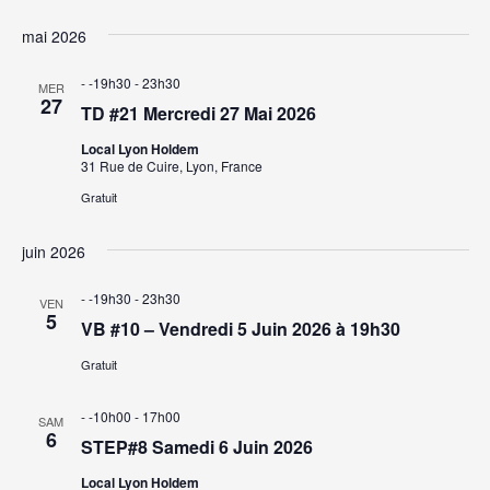
Sélectionnez
a
a
une
mai 2026
v
date.
v
- -19h30
-
23h30
i
MER
27
TD #21 Mercredi 27 Mai 2026
i
g
Local Lyon Holdem
a
g
31 Rue de Cuire, Lyon, France
t
Gratuit
a
i
juin 2026
t
o
- -19h30
-
23h30
i
n
VEN
5
VB #10 – Vendredi 5 Juin 2026 à 19h30
d
o
Gratuit
e
n
v
- -10h00
-
17h00
SAM
6
p
STEP#8 Samedi 6 Juin 2026
u
e
Local Lyon Holdem