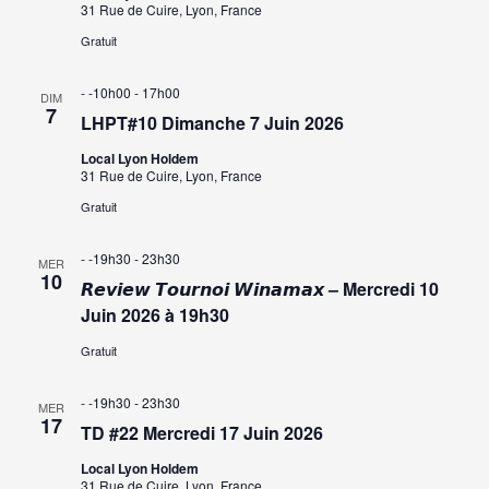
a
31 Rue de Cuire, Lyon, France
s
r
Gratuit
É
c
- -10h00
-
17h00
DIM
v
7
LHPT#10 Dimanche 7 Juin 2026
o
è
Local Lyon Holdem
n
31 Rue de Cuire, Lyon, France
n
Gratuit
e
s
m
- -19h30
-
23h30
MER
u
10
e
𝙍𝙚𝙫𝙞𝙚𝙬 𝙏𝙤𝙪𝙧𝙣𝙤𝙞 𝙒𝙞𝙣𝙖𝙢𝙖𝙭 – Mercredi 10
Juin 2026 à 19h30
l
n
Gratuit
t
t
- -19h30
-
23h30
a
MER
17
TD #22 Mercredi 17 Juin 2026
t
Local Lyon Holdem
31 Rue de Cuire, Lyon, France