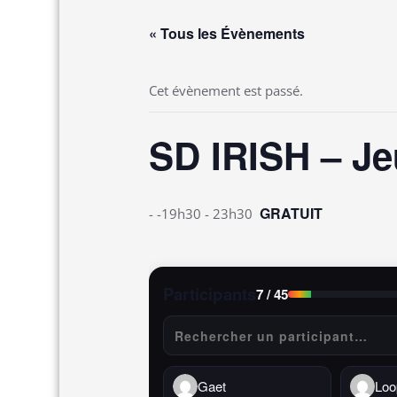
« Tous les Évènements
Cet évènement est passé.
SD IRISH – Je
GRATUIT
- -19h30
-
23h30
Participants
7
/ 45
Gaet
Loo