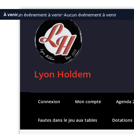
Aller
Aucun événement à venir
•
Aucun événement à venir
À venir
au
contenu
Lyon Holdem
Connexion
Mon compte
Agenda 
Fautes dans le jeu aux tables
Dotations