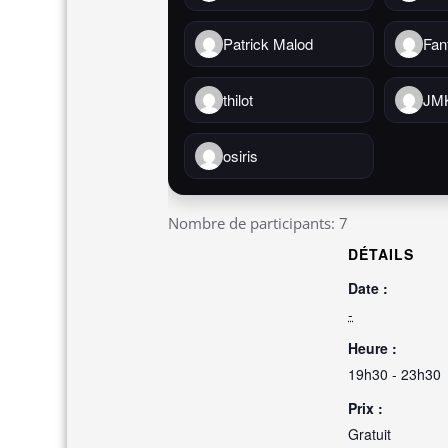
Patrick Malod
Fan
thilot
JM
osiris
Nombre de participants: 7
DÉTAILS
Date :
-
Heure :
19h30 - 23h30
Prix :
Gratuit