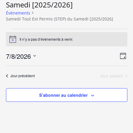
Samedi [2025/2026]
Évènements
Samedi Tout Est Permis (STEP) du Samedi [2025/2026]
Évènements
Il n’y a pas d’évènements à venir.
Notice
for
7/8/2026
N
N
7
Jour
Sélectionnez
a
a
août
une
v
Jour suivant
Jour précédent
date.
v
2026
i
i
g
S’abonner au calendrier
a
g
t
a
i
t