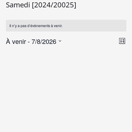
Samedi [2024/20025]
Il n’y a pas d’évènements à venir.
À venir
 - 
7/8/2026
N
N
Liste
Sélectionnez
a
a
une
v
date.
v
i
i
g
a
g
t
a
i
t
o
i
n