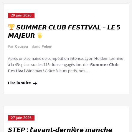
29 juin 2026
𝙎𝙐𝙈𝙈𝙀𝙍 𝘾𝙇𝙐𝘽 𝙁𝙀𝙎𝙏𝙄𝙑𝘼𝙇 – 𝙇𝙀 5
𝙈𝘼𝙅𝙀𝙐𝙍
Par
Coucou
dans
Poker
Après une semaine de compétition intense, Lyon Holdem termine
à la 43ᵉ place sur les 115 clubs engagés lors des 𝗦𝘂𝗺𝗺𝗲𝗿 𝗖𝗹𝘂𝗯
𝗙𝗲𝘀𝘁𝗶𝘃𝗮𝗹 Winamax ! Grâce à leurs perfs, nos…
Lire la suite
27 juin 2026
𝙎𝙏𝙀𝙋 : 𝙡’𝙖𝙫𝙖𝙣𝙩-𝙙𝙚𝙧𝙣𝙞è𝙧𝙚 𝙢𝙖𝙣𝙘𝙝𝙚