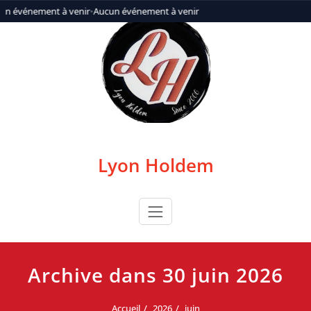
Aller
un événement à venir
•
Aucun événement à venir
au
contenu
Lyon Holdem
Archive dans 30 juin 2026
Accueil
2026
juin