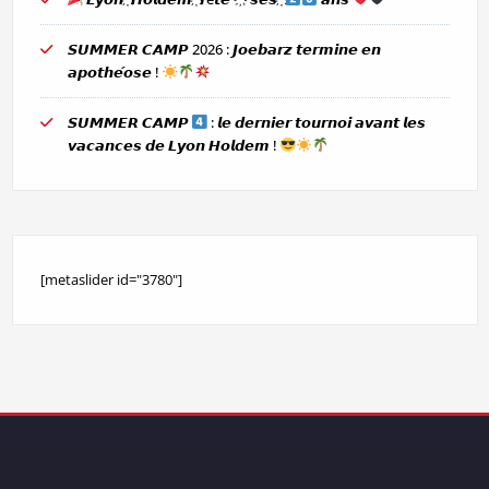
𝙎𝙐𝙈𝙈𝙀𝙍 𝘾𝘼𝙈𝙋 2026 : 𝙅𝙤𝙚𝙗𝙖𝙧𝙯 𝙩𝙚𝙧𝙢𝙞𝙣𝙚 𝙚𝙣
𝙖𝙥𝙤𝙩𝙝𝙚́𝙤𝙨𝙚 !
𝙎𝙐𝙈𝙈𝙀𝙍 𝘾𝘼𝙈𝙋
: 𝙡𝙚 𝙙𝙚𝙧𝙣𝙞𝙚𝙧 𝙩𝙤𝙪𝙧𝙣𝙤𝙞 𝙖𝙫𝙖𝙣𝙩 𝙡𝙚𝙨
𝙫𝙖𝙘𝙖𝙣𝙘𝙚𝙨 𝙙𝙚 𝙇𝙮𝙤𝙣 𝙃𝙤𝙡𝙙𝙚𝙢 !
[metaslider id="3780"]