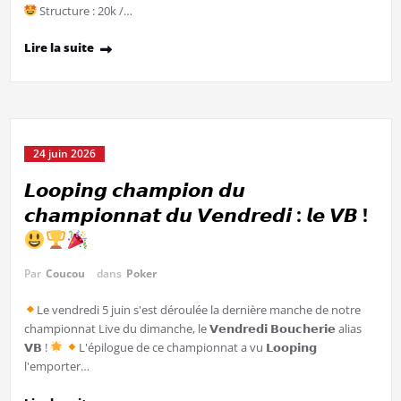
Structure : 20k /…
Lire la suite
24 juin 2026
𝙇𝙤𝙤𝙥𝙞𝙣𝙜 𝙘𝙝𝙖𝙢𝙥𝙞𝙤𝙣 𝙙𝙪
𝙘𝙝𝙖𝙢𝙥𝙞𝙤𝙣𝙣𝙖𝙩 𝙙𝙪 𝙑𝙚𝙣𝙙𝙧𝙚𝙙𝙞 : 𝙡𝙚 𝙑𝘽 !
Par
Coucou
dans
Poker
Le vendredi 5 juin s'est déroulée la dernière manche de notre
championnat Live du dimanche, le 𝗩𝗲𝗻𝗱𝗿𝗲𝗱𝗶 𝗕𝗼𝘂𝗰𝗵𝗲𝗿𝗶𝗲 alias
𝗩𝗕 !
L'épilogue de ce championnat a vu 𝗟𝗼𝗼𝗽𝗶𝗻𝗴
l'emporter…