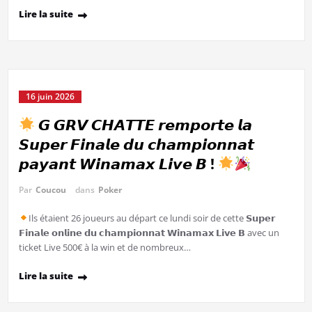
Lire la suite
16 juin 2026
𝙂 𝙂𝙍𝙑 𝘾𝙃𝘼𝙏𝙏𝙀 𝙧𝙚𝙢𝙥𝙤𝙧𝙩𝙚 𝙡𝙖
𝙎𝙪𝙥𝙚𝙧 𝙁𝙞𝙣𝙖𝙡𝙚 𝙙𝙪 𝙘𝙝𝙖𝙢𝙥𝙞𝙤𝙣𝙣𝙖𝙩
𝙥𝙖𝙮𝙖𝙣𝙩 𝙒𝙞𝙣𝙖𝙢𝙖𝙭 𝙇𝙞𝙫𝙚 𝘽 !
Par
Coucou
dans
Poker
Ils étaient 26 joueurs au départ ce lundi soir de cette 𝗦𝘂𝗽𝗲𝗿
𝗙𝗶𝗻𝗮𝗹𝗲 𝗼𝗻𝗹𝗶𝗻𝗲 𝗱𝘂 𝗰𝗵𝗮𝗺𝗽𝗶𝗼𝗻𝗻𝗮𝘁 𝗪𝗶𝗻𝗮𝗺𝗮𝘅 𝗟𝗶𝘃𝗲 𝗕 avec un
ticket Live 500€ à la win et de nombreux…
Lire la suite