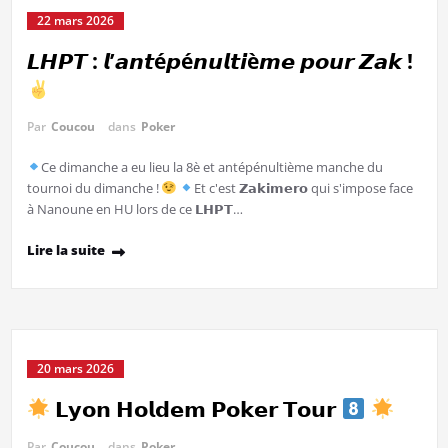
22 mars 2026
𝙇𝙃𝙋𝙏 : 𝙡’𝙖𝙣𝙩é𝙥é𝙣𝙪𝙡𝙩𝙞è𝙢𝙚 𝙥𝙤𝙪𝙧 𝙕𝙖𝙠 !
Par
Coucou
dans
Poker
Ce dimanche a eu lieu la 8è et antépénultième manche du
tournoi du dimanche !
Et c'est 𝗭𝗮𝗸𝗶𝗺𝗲𝗿𝗼 qui s'impose face
à Nanoune en HU lors de ce 𝗟𝗛𝗣𝗧…
Lire la suite
20 mars 2026
𝗟𝘆𝗼𝗻 𝗛𝗼𝗹𝗱𝗲𝗺 𝗣𝗼𝗸𝗲𝗿 𝗧𝗼𝘂𝗿
Par
Coucou
dans
Poker