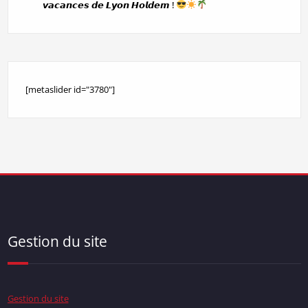
𝙫𝙖𝙘𝙖𝙣𝙘𝙚𝙨 𝙙𝙚 𝙇𝙮𝙤𝙣 𝙃𝙤𝙡𝙙𝙚𝙢 !
[metaslider id="3780"]
Gestion du site
Gestion du site