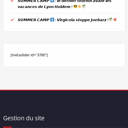
𝙎𝙐𝙈𝙈𝙀𝙍 𝘾𝘼𝙈𝙋
: 𝙡𝙚 𝙙𝙚𝙧𝙣𝙞𝙚𝙧 𝙩𝙤𝙪𝙧𝙣𝙤𝙞 𝙖𝙫𝙖𝙣𝙩 𝙡𝙚𝙨
𝙫𝙖𝙘𝙖𝙣𝙘𝙚𝙨 𝙙𝙚 𝙇𝙮𝙤𝙣 𝙃𝙤𝙡𝙙𝙚𝙢 !
𝙎𝙐𝙈𝙈𝙀𝙍 𝘾𝘼𝙈𝙋
: 𝙑𝙞𝙧𝙜𝙞𝙘𝙤𝙡𝙖 𝙨𝙩𝙤𝙥𝙥𝙚 𝙅𝙤𝙚𝙗𝙖𝙧𝙯 !
[metaslider id="3780"]
Gestion du site