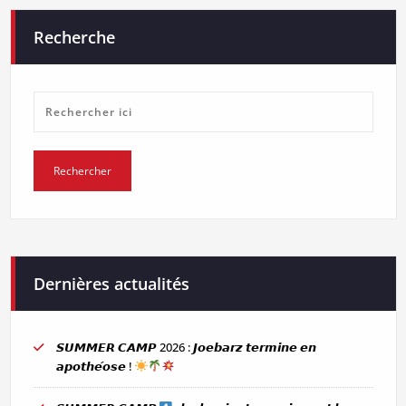
des
Recherche
publications
Dernières actualités
𝙎𝙐𝙈𝙈𝙀𝙍 𝘾𝘼𝙈𝙋 2026 : 𝙅𝙤𝙚𝙗𝙖𝙧𝙯 𝙩𝙚𝙧𝙢𝙞𝙣𝙚 𝙚𝙣
𝙖𝙥𝙤𝙩𝙝𝙚́𝙤𝙨𝙚 !