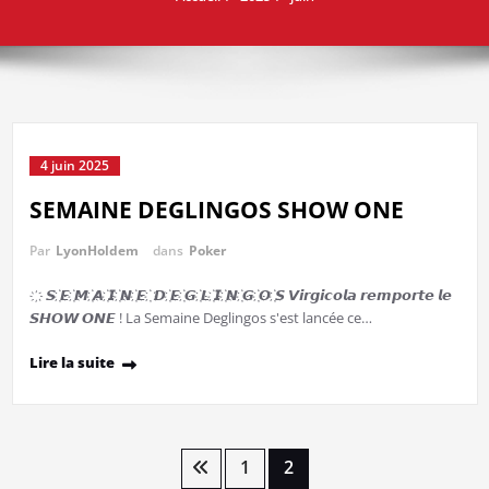
4 juin 2025
SEMAINE DEGLINGOS SHOW ONE
Par
LyonHoldem
dans
Poker
҉ 𝙎 ҉𝙀 ҉𝙈 ҉𝘼 ҉𝙄 ҉𝙉 ҉𝙀 ҉ 𝘿 ҉𝙀 ҉𝙂 ҉𝙇 ҉𝙄 ҉𝙉 ҉𝙂 ҉𝙊 ҉𝙎 𝙑𝙞𝙧𝙜𝙞𝙘𝙤𝙡𝙖 𝙧𝙚𝙢𝙥𝙤𝙧𝙩𝙚 𝙡𝙚
𝙎𝙃𝙊𝙒 𝙊𝙉𝙀 ! La Semaine Deglingos s'est lancée ce…
Lire la suite
Pagination
1
2