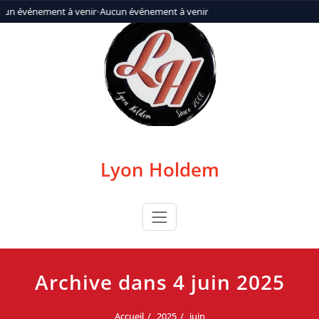
Aller
cun événement à venir
•
Aucun événement à venir
au
contenu
Lyon Holdem
Archive dans 4 juin 2025
Accueil
2025
juin