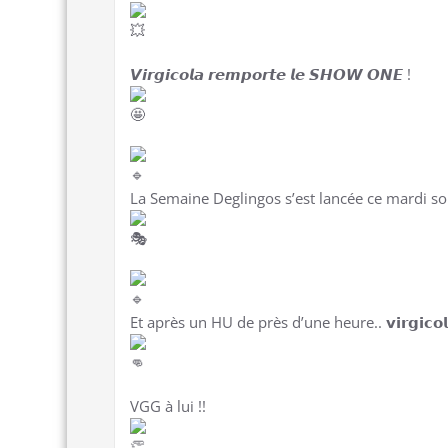
𝙑𝙞𝙧𝙜𝙞𝙘𝙤𝙡𝙖 𝙧𝙚𝙢𝙥𝙤𝙧𝙩𝙚
𝙡𝙚 𝙎𝙃𝙊𝙒 𝙊𝙉𝙀 !
La Semaine Deglingos s’est lancée ce mardi soir
Et après un HU de près d’une heure.. 𝘃𝗶𝗿𝗴𝗶𝗰𝗼
VGG à lui !!