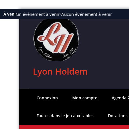
Aller
Aucun événement à venir
•
Aucun événement à venir
À venir
au
contenu
Lyon Holdem
Connexion
Mon compte
Agenda 
Fautes dans le jeu aux tables
Dotations