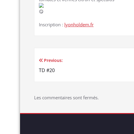
Inscription :
lyonholdem.fr
Previous:
Navigation
TD #20
de
l’article
Les commentaires sont fermés.