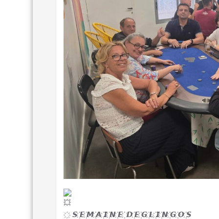
҉ 𝙎 ҉𝙀 ҉𝙈 ҉𝘼 ҉𝙄 ҉𝙉 ҉𝙀 ҉ 𝘿 ҉𝙀 ҉𝙂 ҉𝙇 ҉𝙄 ҉𝙉 ҉𝙂 ҉𝙊 ҉𝙎