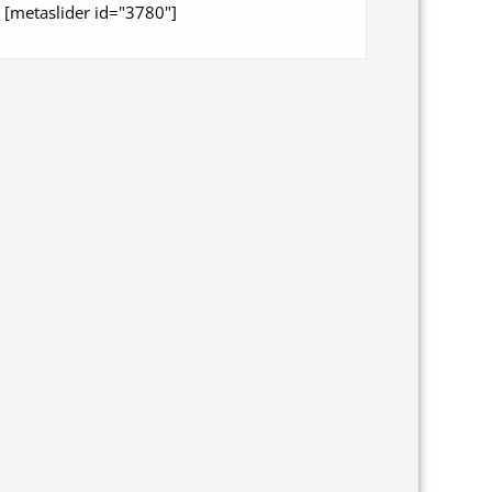
[metaslider id="3780"]