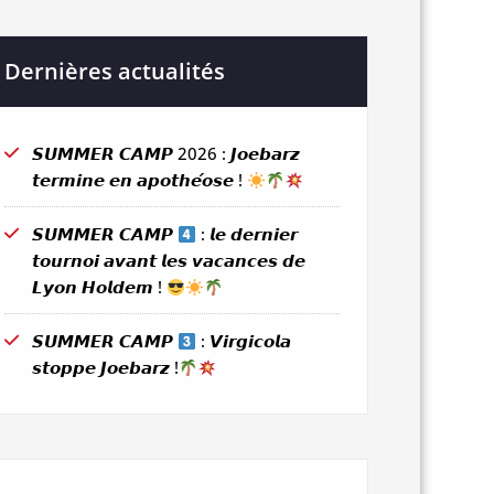
Dernières actualités
𝙎𝙐𝙈𝙈𝙀𝙍 𝘾𝘼𝙈𝙋 2026 : 𝙅𝙤𝙚𝙗𝙖𝙧𝙯
𝙩𝙚𝙧𝙢𝙞𝙣𝙚 𝙚𝙣 𝙖𝙥𝙤𝙩𝙝𝙚́𝙤𝙨𝙚 !
𝙎𝙐𝙈𝙈𝙀𝙍 𝘾𝘼𝙈𝙋
: 𝙡𝙚 𝙙𝙚𝙧𝙣𝙞𝙚𝙧
𝙩𝙤𝙪𝙧𝙣𝙤𝙞 𝙖𝙫𝙖𝙣𝙩 𝙡𝙚𝙨 𝙫𝙖𝙘𝙖𝙣𝙘𝙚𝙨 𝙙𝙚
𝙇𝙮𝙤𝙣 𝙃𝙤𝙡𝙙𝙚𝙢 !
𝙎𝙐𝙈𝙈𝙀𝙍 𝘾𝘼𝙈𝙋
: 𝙑𝙞𝙧𝙜𝙞𝙘𝙤𝙡𝙖
𝙨𝙩𝙤𝙥𝙥𝙚 𝙅𝙤𝙚𝙗𝙖𝙧𝙯 !