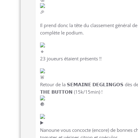
Il prend donc la tête du classement général d
complète le podium.
23 joueurs étaient présents !!
Retour de la 𝗦𝗘𝗠𝗔𝗜𝗡𝗘 𝗗𝗘𝗚𝗟𝗜𝗡𝗚𝗢𝗦 dè
𝗧𝗛𝗘 𝗕𝗨𝗧𝗧𝗢𝗡 (15k/15min) !
Nanoune vous concocte (encore) de bonnes cho
tomates et vérines citron et spéculos