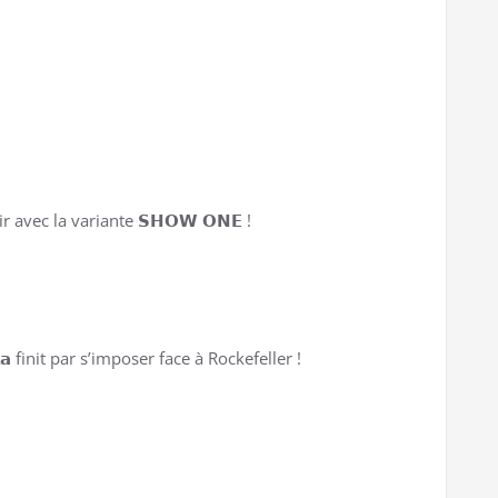
 avec la variante 𝗦𝗛𝗢𝗪 𝗢𝗡𝗘 !
𝗹𝗮 finit par s’imposer face à Rockefeller !