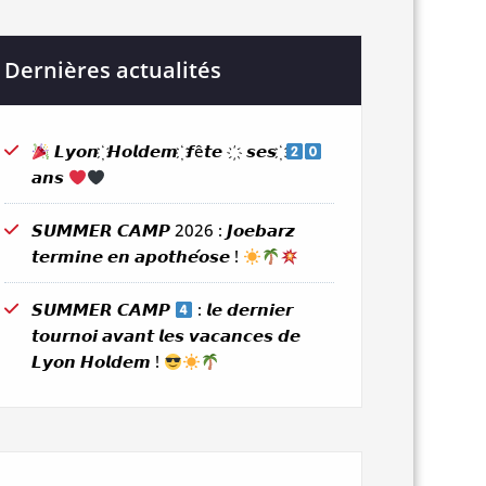
Dernières actualités
𝙇𝙮𝙤𝙣 ҉ 𝙃𝙤𝙡𝙙𝙚𝙢 ҉ 𝙛ê𝙩𝙚 ҉ 𝙨𝙚𝙨 ҉
𝙖𝙣𝙨
𝙎𝙐𝙈𝙈𝙀𝙍 𝘾𝘼𝙈𝙋 2026 : 𝙅𝙤𝙚𝙗𝙖𝙧𝙯
𝙩𝙚𝙧𝙢𝙞𝙣𝙚 𝙚𝙣 𝙖𝙥𝙤𝙩𝙝𝙚́𝙤𝙨𝙚 !
𝙎𝙐𝙈𝙈𝙀𝙍 𝘾𝘼𝙈𝙋
: 𝙡𝙚 𝙙𝙚𝙧𝙣𝙞𝙚𝙧
𝙩𝙤𝙪𝙧𝙣𝙤𝙞 𝙖𝙫𝙖𝙣𝙩 𝙡𝙚𝙨 𝙫𝙖𝙘𝙖𝙣𝙘𝙚𝙨 𝙙𝙚
𝙇𝙮𝙤𝙣 𝙃𝙤𝙡𝙙𝙚𝙢 !