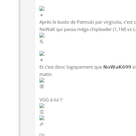
Après le busto de Patmuki par virgicola, c’est c
NoWaK qui passa méga chipleader (1,1M) vs L
Et c’est donc logiquement que 𝗡𝗼𝗪𝗮𝗞𝟲𝟵𝟵
matin
VGG à lui !!