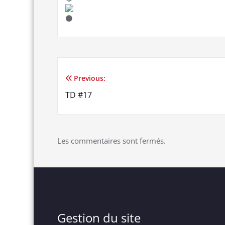
Previous:
Navigation
TD #17
de
l’article
Les commentaires sont fermés.
Gestion du site