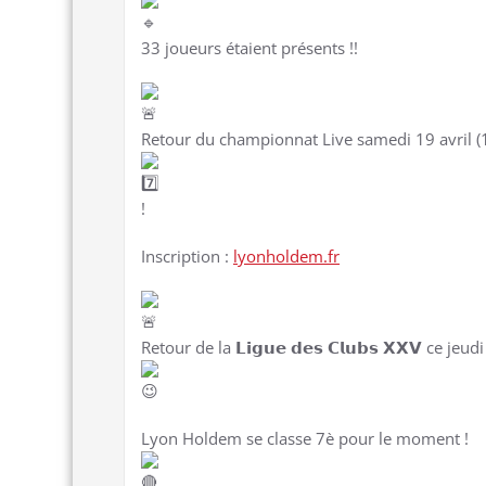
33 joueurs étaient présents !!
Retour du championnat Live samedi 19 avril (10
!
Inscription :
lyonholdem.fr
Retour de la 𝗟𝗶𝗴𝘂𝗲 𝗱𝗲𝘀 𝗖𝗹𝘂𝗯𝘀 𝗫𝗫𝗩 ce 
Lyon Holdem se classe 7è pour le moment !