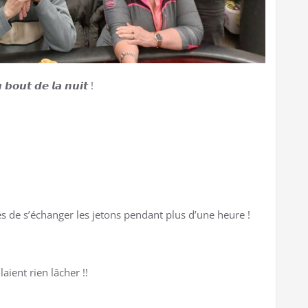
𝙤𝙪𝙩 𝙙𝙚 𝙡𝙖 𝙣𝙪𝙞𝙩 !
sés de s’échanger les jetons pendant plus d’une heure !
ient rien lâcher !!