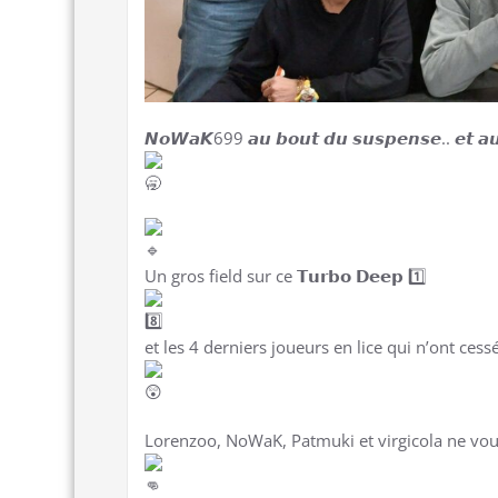
𝙉𝙤𝙒𝙖𝙆699 𝙖𝙪 𝙗𝙤𝙪𝙩 𝙙𝙪 𝙨𝙪𝙨𝙥𝙚𝙣𝙨𝙚.. 𝙚𝙩 𝙖𝙪 
Un gros field sur ce 𝗧𝘂𝗿𝗯𝗼 𝗗𝗲𝗲𝗽 1
et les 4 derniers joueurs en lice qui n’ont ces
Lorenzoo, NoWaK, Patmuki et virgicola ne voula