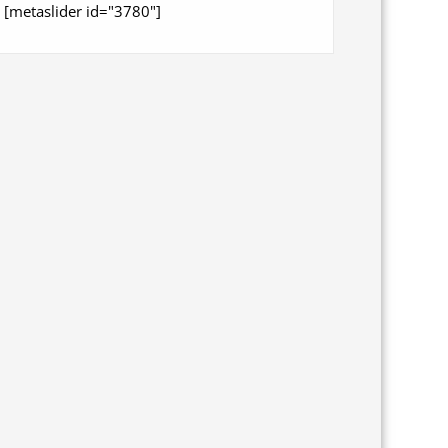
[metaslider id="3780"]