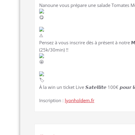
Nanoune vous prépare une salade Tomates Moz
Pensez à vous inscrire dès à présent à notre 𝗠
(25k/30min) !!
À la win un ticket Live 𝙎𝙖𝙩𝙚𝙡𝙡𝙞𝙩𝙚 100€ 𝙥𝙤𝙪𝙧 
Inscription :
lyonholdem.fr