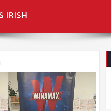
 IRISH
H