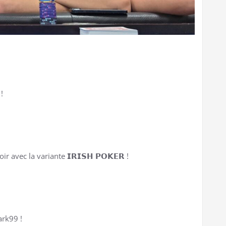
 !
 avec la variante 𝗜𝗥𝗜𝗦𝗛 𝗣𝗢𝗞𝗘𝗥 !
hark99 !