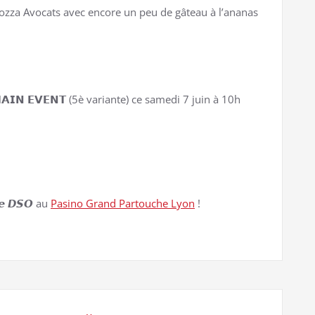
za Avocats avec encore un peu de gâteau à l’ananas
𝗜𝗡 𝗘𝗩𝗘𝗡𝗧 (5è variante) ce samedi 7 juin à 10h
𝙡𝙚 𝘿𝙎𝙊 au
Pasino Grand Partouche Lyon
!