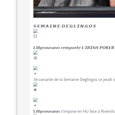
𝙎 ҉𝙀 ҉𝙈 ҉𝘼 ҉𝙄 ҉𝙉 ҉𝙀 ҉ 𝘿 ҉𝙀 ҉𝙂 ҉𝙇 ҉𝙄 ҉𝙉 ҉𝙂 ҉𝙊 ҉𝙎
𝙇𝙞𝙡𝙡𝙮𝙧𝙤𝙨𝙚𝙖𝙣𝙣 𝙧𝙚𝙢𝙥𝙤𝙧𝙩𝙚 𝙇’𝙄𝙍𝙄𝙎𝙃 𝙋𝙊𝙆𝙀𝙍
3è variante de la Semaine Deglingos ce jeudi soir
𝗟𝗶𝗹𝗹𝘆𝗿𝗼𝘀𝗲𝗮𝗻𝗻 s’impose en HU face à Rivers