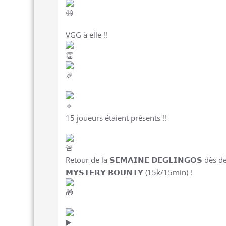
VGG à elle !!
15 joueurs étaient présents !!
Retour de la 𝗦𝗘𝗠𝗔𝗜𝗡𝗘 𝗗𝗘𝗚𝗟𝗜𝗡𝗚𝗢𝗦 dè
𝗠𝗬𝗦𝗧𝗘𝗥𝗬 𝗕𝗢𝗨𝗡𝗧𝗬 (15k/15min) !