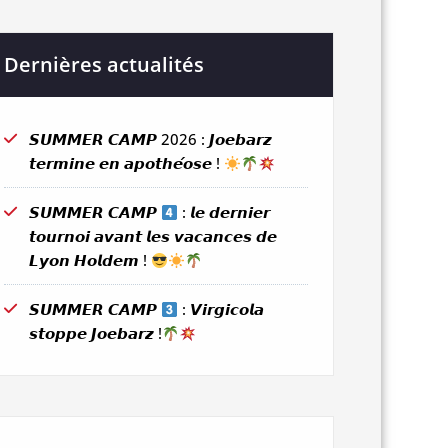
Dernières actualités
𝙎𝙐𝙈𝙈𝙀𝙍 𝘾𝘼𝙈𝙋 2026 : 𝙅𝙤𝙚𝙗𝙖𝙧𝙯
𝙩𝙚𝙧𝙢𝙞𝙣𝙚 𝙚𝙣 𝙖𝙥𝙤𝙩𝙝𝙚́𝙤𝙨𝙚 !
𝙎𝙐𝙈𝙈𝙀𝙍 𝘾𝘼𝙈𝙋
: 𝙡𝙚 𝙙𝙚𝙧𝙣𝙞𝙚𝙧
𝙩𝙤𝙪𝙧𝙣𝙤𝙞 𝙖𝙫𝙖𝙣𝙩 𝙡𝙚𝙨 𝙫𝙖𝙘𝙖𝙣𝙘𝙚𝙨 𝙙𝙚
𝙇𝙮𝙤𝙣 𝙃𝙤𝙡𝙙𝙚𝙢 !
𝙎𝙐𝙈𝙈𝙀𝙍 𝘾𝘼𝙈𝙋
: 𝙑𝙞𝙧𝙜𝙞𝙘𝙤𝙡𝙖
𝙨𝙩𝙤𝙥𝙥𝙚 𝙅𝙤𝙚𝙗𝙖𝙧𝙯 !