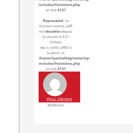
includes/functions.php
on line
6131
Deprecated
: La
fonction seems_utf8
est
obsolète
depuis
la version 6.9.0 !
Utilisez
wp_is_valid_utf8() à
la place. in
/home/lyonholddg/www/wp-
includes/functions.php
on line
6131
Wina_Clement
Modérateur