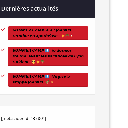
Dernières actualités
𝙎𝙐𝙈𝙈𝙀𝙍 𝘾𝘼𝙈𝙋 2026 : 𝙅𝙤𝙚𝙗𝙖𝙧𝙯
𝙩𝙚𝙧𝙢𝙞𝙣𝙚 𝙚𝙣 𝙖𝙥𝙤𝙩𝙝𝙚́𝙤𝙨𝙚 !
𝙎𝙐𝙈𝙈𝙀𝙍 𝘾𝘼𝙈𝙋
: 𝙡𝙚 𝙙𝙚𝙧𝙣𝙞𝙚𝙧
𝙩𝙤𝙪𝙧𝙣𝙤𝙞 𝙖𝙫𝙖𝙣𝙩 𝙡𝙚𝙨 𝙫𝙖𝙘𝙖𝙣𝙘𝙚𝙨 𝙙𝙚 𝙇𝙮𝙤𝙣
𝙃𝙤𝙡𝙙𝙚𝙢 !
𝙎𝙐𝙈𝙈𝙀𝙍 𝘾𝘼𝙈𝙋
: 𝙑𝙞𝙧𝙜𝙞𝙘𝙤𝙡𝙖
𝙨𝙩𝙤𝙥𝙥𝙚 𝙅𝙤𝙚𝙗𝙖𝙧𝙯 !
[metaslider id="3780"]