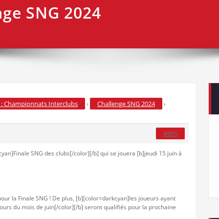
nge SNG 2024
: Championnats Interclubs
Challenge SNG 2024
›
›
#895
cyan]Finale SNG des clubs[/color][/b] qui se jouera [b]jeudi 15 juin à
pour la Finale SNG ! De plus, [b][color=darkcyan]les joueurs ayant
urs du mois de juin[/color][/b] seront qualifiés pour la prochaine