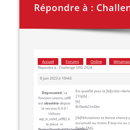
Répondre à : Challe
Accueil
Forums
Online
Winamax 
›
›
›
Répondre à : Challenge SNG 2024
8 juin 2023 à 10h43
Est qualifié pour la [b][color=dark
Deprecated
: La
21h[/b] :
fonction seems_utf8
[b]
est
obsolète
depuis
Br0ke&Chn0ke
la version 6.9.0 !
Utilisez
[/b]Félicitations et bonne chance 
wp_is_valid_utf8() à
accumulé au moins 8 buy-ins au co
la place. in
Finale SNG.
/home/lyonholddg/www/wp-