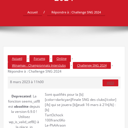
Accueil
Répondre à : Challenge SNG 2024
›
›
›
Accueil
Forums
Online
›
›
Winamax : Championnats Interclubs
Challenge SNG 2024
Répondre à : Challenge SNG 2024
8 mars 2023 à 11h00
#833
Sont qualifiés pour la [b]
Deprecated
: La
[color=darkcyan]Finale SNG des clubs[/color]
fonction seems_utf8
[/b] qui se jouera [b]jeudi 16 mars à 21h[/b] :
est
obsolète
depuis
[b]
la version 6.9.0 !
TartOchock
Utilisez
100franc6Ko
wp_is_valid_utf8() à
Le-PhAAraon
la place. in