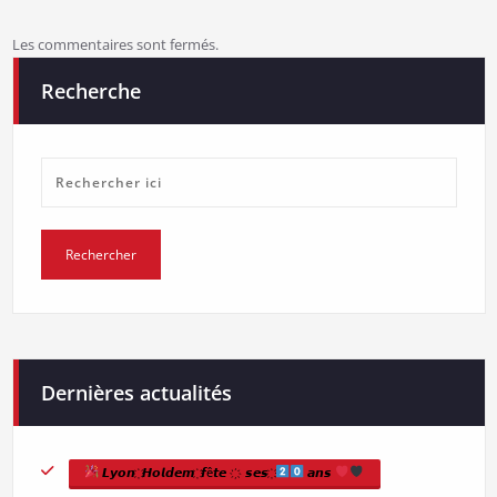
Les commentaires sont fermés.
Recherche
Dernières actualités
𝙇𝙮𝙤𝙣 ҉ 𝙃𝙤𝙡𝙙𝙚𝙢 ҉ 𝙛ê𝙩𝙚 ҉ 𝙨𝙚𝙨 ҉
𝙖𝙣𝙨