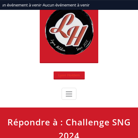
Aller
un événement à venir
•
Aucun événement à venir
au
contenu
Lyon Holdem
Répondre à : Challenge SNG
2024