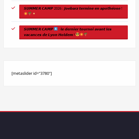
𝙎𝙐𝙈𝙈𝙀𝙍 𝘾𝘼𝙈𝙋 2026 : 𝙅𝙤𝙚𝙗𝙖𝙧𝙯 𝙩𝙚𝙧𝙢𝙞𝙣𝙚 𝙚𝙣 𝙖𝙥𝙤𝙩𝙝𝙚́𝙤𝙨𝙚 !
𝙎𝙐𝙈𝙈𝙀𝙍 𝘾𝘼𝙈𝙋
: 𝙡𝙚 𝙙𝙚𝙧𝙣𝙞𝙚𝙧 𝙩𝙤𝙪𝙧𝙣𝙤𝙞 𝙖𝙫𝙖𝙣𝙩 𝙡𝙚𝙨
𝙫𝙖𝙘𝙖𝙣𝙘𝙚𝙨 𝙙𝙚 𝙇𝙮𝙤𝙣 𝙃𝙤𝙡𝙙𝙚𝙢 !
[metaslider id="3780"]