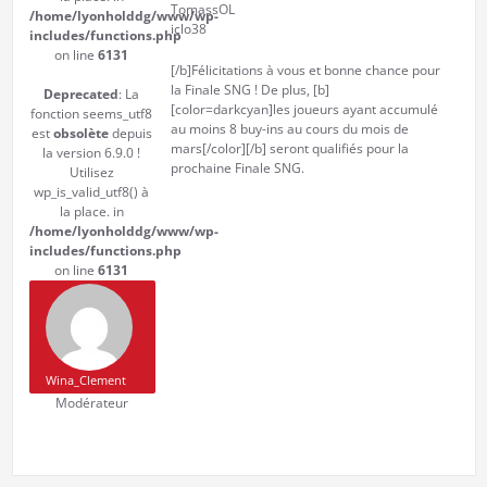
TomassOL
/home/lyonholddg/www/wp-
iclo38
includes/functions.php
on line
6131
[/b]Félicitations à vous et bonne chance pour
la Finale SNG ! De plus, [b]
Deprecated
: La
[color=darkcyan]les joueurs ayant accumulé
fonction seems_utf8
au moins 8 buy-ins au cours du mois de
est
obsolète
depuis
mars[/color][/b] seront qualifiés pour la
la version 6.9.0 !
prochaine Finale SNG.
Utilisez
wp_is_valid_utf8() à
la place. in
/home/lyonholddg/www/wp-
includes/functions.php
on line
6131
Wina_Clement
Modérateur