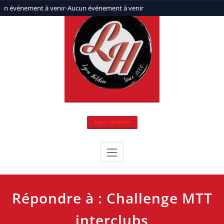
Aller
un événement à venir
•
Aucun événement à venir
au
contenu
Lyon Holdem
Répondre à : Challenge MTT
interclubs