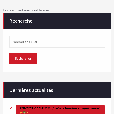
Les commentaires sont fermés.
Recherche
Dernières actualités
𝙎𝙐𝙈𝙈𝙀𝙍 𝘾𝘼𝙈𝙋 2026 : 𝙅𝙤𝙚𝙗𝙖𝙧𝙯 𝙩𝙚𝙧𝙢𝙞𝙣𝙚 𝙚𝙣 𝙖𝙥𝙤𝙩𝙝𝙚́𝙤𝙨𝙚 !