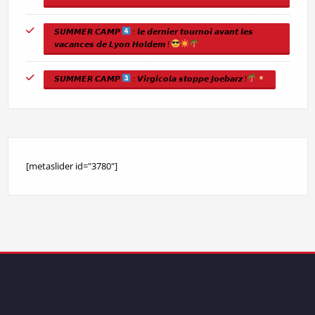
𝙎𝙐𝙈𝙈𝙀𝙍 𝘾𝘼𝙈𝙋
: 𝙡𝙚 𝙙𝙚𝙧𝙣𝙞𝙚𝙧 𝙩𝙤𝙪𝙧𝙣𝙤𝙞 𝙖𝙫𝙖𝙣𝙩 𝙡𝙚𝙨
𝙫𝙖𝙘𝙖𝙣𝙘𝙚𝙨 𝙙𝙚 𝙇𝙮𝙤𝙣 𝙃𝙤𝙡𝙙𝙚𝙢 !
𝙎𝙐𝙈𝙈𝙀𝙍 𝘾𝘼𝙈𝙋
: 𝙑𝙞𝙧𝙜𝙞𝙘𝙤𝙡𝙖 𝙨𝙩𝙤𝙥𝙥𝙚 𝙅𝙤𝙚𝙗𝙖𝙧𝙯 !
[metaslider id="3780"]