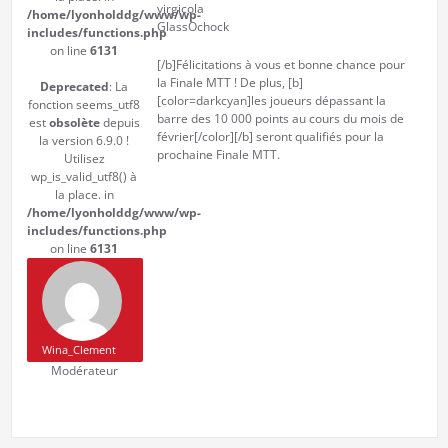
virgicola
/home/lyonholddg/www/wp-
GlassOchock
includes/functions.php
on line
6131
[/b]Félicitations à vous et bonne chance pour
la Finale MTT ! De plus, [b]
Deprecated
: La
[color=darkcyan]les joueurs dépassant la
fonction seems_utf8
barre des 10 000 points au cours du mois de
est
obsolète
depuis
février[/color][/b] seront qualifiés pour la
la version 6.9.0 !
prochaine Finale MTT.
Utilisez
wp_is_valid_utf8() à
la place. in
/home/lyonholddg/www/wp-
includes/functions.php
on line
6131
Wina_Clement
Modérateur