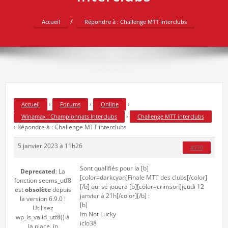
Accueil
Répondre à : Challenge MTT interclubs
›
›
›
Accueil
Forums
Online
›
Winamax : Championnats Interclubs
Challenge MTT interclubs
›
Répondre à : Challenge MTT interclubs
5 janvier 2023 à 11h26
#770
Sont qualifiés pour la [b]
Deprecated
: La
[color=darkcyan]Finale MTT des clubs[/color]
fonction seems_utf8
[/b] qui se jouera [b][color=crimson]jeudi 12
est
obsolète
depuis
janvier à 21h[/color][/b] :
la version 6.9.0 !
[b]
Utilisez
Im Not Lucky
wp_is_valid_utf8() à
iclo38
la place. in