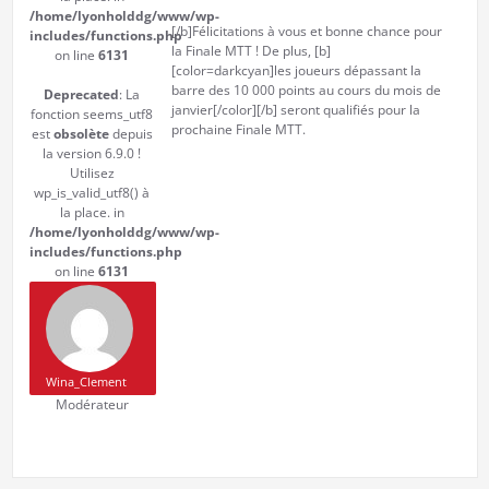
/home/lyonholddg/www/wp-
[/b]Félicitations à vous et bonne chance pour
includes/functions.php
la Finale MTT ! De plus, [b]
on line
6131
[color=darkcyan]les joueurs dépassant la
barre des 10 000 points au cours du mois de
Deprecated
: La
janvier[/color][/b] seront qualifiés pour la
fonction seems_utf8
prochaine Finale MTT.
est
obsolète
depuis
la version 6.9.0 !
Utilisez
wp_is_valid_utf8() à
la place. in
/home/lyonholddg/www/wp-
includes/functions.php
on line
6131
Wina_Clement
Modérateur