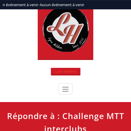
Aller
un événement à venir
•
Aucun événement à venir
au
contenu
Lyon Holdem
Répondre à : Challenge MTT
interclubs