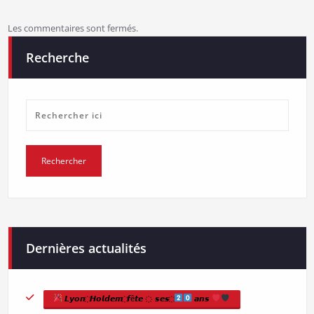
Les commentaires sont fermés.
Recherche
Dernières actualités
𝙇𝙮𝙤𝙣 ҉ 𝙃𝙤𝙡𝙙𝙚𝙢 ҉ 𝙛ê𝙩𝙚 ҉ 𝙨𝙚𝙨 ҉
𝙖𝙣𝙨