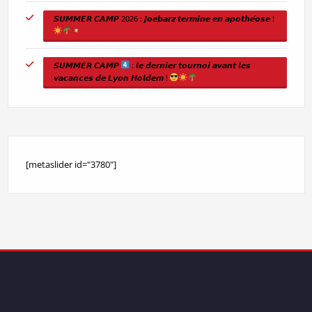
𝙎𝙐𝙈𝙈𝙀𝙍 𝘾𝘼𝙈𝙋 2026 : 𝙅𝙤𝙚𝙗𝙖𝙧𝙯 𝙩𝙚𝙧𝙢𝙞𝙣𝙚 𝙚𝙣 𝙖𝙥𝙤𝙩𝙝𝙚́𝙤𝙨𝙚 !
𝙎𝙐𝙈𝙈𝙀𝙍 𝘾𝘼𝙈𝙋
: 𝙡𝙚 𝙙𝙚𝙧𝙣𝙞𝙚𝙧 𝙩𝙤𝙪𝙧𝙣𝙤𝙞 𝙖𝙫𝙖𝙣𝙩 𝙡𝙚𝙨
𝙫𝙖𝙘𝙖𝙣𝙘𝙚𝙨 𝙙𝙚 𝙇𝙮𝙤𝙣 𝙃𝙤𝙡𝙙𝙚𝙢 !
[metaslider id="3780"]