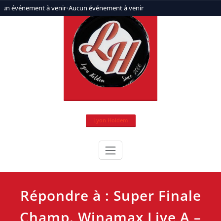
Aller
cun événement à venir
•
Aucun événement à venir
au
contenu
Lyon Holdem
Répondre à : Super Finale
Champ. Winamax Live A –