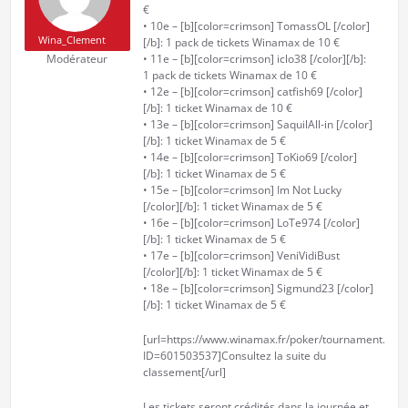
€
• 10e – [b][color=crimson] TomassOL [/color]
Wina_Clement
[/b]: 1 pack de tickets Winamax de 10 €
Modérateur
• 11e – [b][color=crimson] iclo38 [/color][/b]:
1 pack de tickets Winamax de 10 €
• 12e – [b][color=crimson] catfish69 [/color]
[/b]: 1 ticket Winamax de 10 €
• 13e – [b][color=crimson] SaquilAll-in [/color]
[/b]: 1 ticket Winamax de 5 €
• 14e – [b][color=crimson] ToKio69 [/color]
[/b]: 1 ticket Winamax de 5 €
• 15e – [b][color=crimson] Im Not Lucky
[/color][/b]: 1 ticket Winamax de 5 €
• 16e – [b][color=crimson] LoTe974 [/color]
[/b]: 1 ticket Winamax de 5 €
• 17e – [b][color=crimson] VeniVidiBust
[/color][/b]: 1 ticket Winamax de 5 €
• 18e – [b][color=crimson] Sigmund23 [/color]
[/b]: 1 ticket Winamax de 5 €
[url=https://www.winamax.fr/poker/tournament.php
ID=601503537]Consultez la suite du
classement[/url]
Les tickets seront crédités dans la journée et