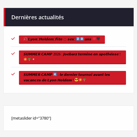
Dernières actualités
𝙇𝙮𝙤𝙣 ҉ 𝙃𝙤𝙡𝙙𝙚𝙢 ҉ 𝙛ê𝙩𝙚 ҉ 𝙨𝙚𝙨 ҉
𝙖𝙣𝙨
𝙎𝙐𝙈𝙈𝙀𝙍 𝘾𝘼𝙈𝙋 2026 : 𝙅𝙤𝙚𝙗𝙖𝙧𝙯 𝙩𝙚𝙧𝙢𝙞𝙣𝙚 𝙚𝙣 𝙖𝙥𝙤𝙩𝙝𝙚́𝙤𝙨𝙚 !
𝙎𝙐𝙈𝙈𝙀𝙍 𝘾𝘼𝙈𝙋
: 𝙡𝙚 𝙙𝙚𝙧𝙣𝙞𝙚𝙧 𝙩𝙤𝙪𝙧𝙣𝙤𝙞 𝙖𝙫𝙖𝙣𝙩 𝙡𝙚𝙨
𝙫𝙖𝙘𝙖𝙣𝙘𝙚𝙨 𝙙𝙚 𝙇𝙮𝙤𝙣 𝙃𝙤𝙡𝙙𝙚𝙢 !
[metaslider id="3780"]