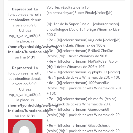
Voici les résultats de la [b]
Deprecated
: La
[color=darkcyan]Super Finale[/color][/b] :
fonction seems_utf8
est
obsolète
depuis
[b]• 1er de la Super Finale – [color=crimson]
la version 6.9.0 !
chouffologue [/color] : 1 Siège Winamax Live
Utilisez
500 €
wp_is_valid_utf8() à
• 2e – [b][color=crimson] virgicola [/color][/b]:
la place. in
1 pack de tickets Winamax de 100 €
/home/lyonholddg/www/wp-
• 3e – [b][color=crimson] Br0ke&Chn0ke
includes/functions.php
[/color][/b]: 1 ticket Winamax de 50 €
on line
6131
• 4e – [b][color=crimson] NoWaK699 [/color]
[/b]: 1 ticket Winamax de 20€ + 10€
Deprecated
: La
• 5e – [b][color=crimson] dj phiphi 13 [/color]
fonction seems_utf8
[/b]: 1 pack de tickets Winamax de 20€ + 10€
est
obsolète
depuis
• 6e – [b][color=crimson] 100franc6Ko
la version 6.9.0 !
[/color][/b]: 1 pack de tickets Winamax de 20€
Utilisez
+ 10€
wp_is_valid_utf8() à
• 7e – [b][color=crimson] nh ma foi [/color]
la place. in
[/b]: 1 pack de tickets Winamax de 20 €
/home/lyonholddg/www/wp-
• 8e – [b][color=crimson] Gaetdown69
includes/functions.php
[/color][/b]: 1 pack de tickets Winamax de 20
on line
6131
€
• 9e – [b][color=crimson] GlassOchock
[/color][/b]: 1 pack de tickets Winamax de 20