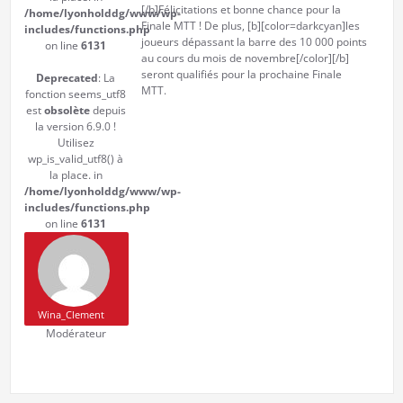
[/b]Félicitations et bonne chance pour la
/home/lyonholddg/www/wp-
Finale MTT ! De plus, [b][color=darkcyan]les
includes/functions.php
joueurs dépassant la barre des 10 000 points
on line
6131
au cours du mois de novembre[/color][/b]
seront qualifiés pour la prochaine Finale
Deprecated
: La
MTT.
fonction seems_utf8
est
obsolète
depuis
la version 6.9.0 !
Utilisez
wp_is_valid_utf8() à
la place. in
/home/lyonholddg/www/wp-
includes/functions.php
on line
6131
Wina_Clement
Modérateur