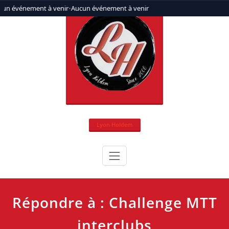
Aller
cun événement à venir
•
Aucun événement à venir
au
contenu
Lyon Holdem
Répondre à : Challenge MTT
interclubs