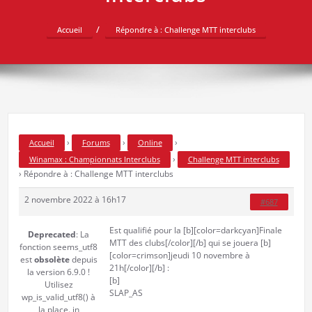
Accueil
Répondre à : Challenge MTT interclubs
›
›
›
Accueil
Forums
Online
›
Winamax : Championnats Interclubs
Challenge MTT interclubs
›
Répondre à : Challenge MTT interclubs
2 novembre 2022 à 16h17
#687
Est qualifié pour la [b][color=darkcyan]Finale
Deprecated
: La
MTT des clubs[/color][/b] qui se jouera [b]
fonction seems_utf8
[color=crimson]jeudi 10 novembre à
est
obsolète
depuis
21h[/color][/b] :
la version 6.9.0 !
[b]
Utilisez
SLAP_AS
wp_is_valid_utf8() à
la place. in