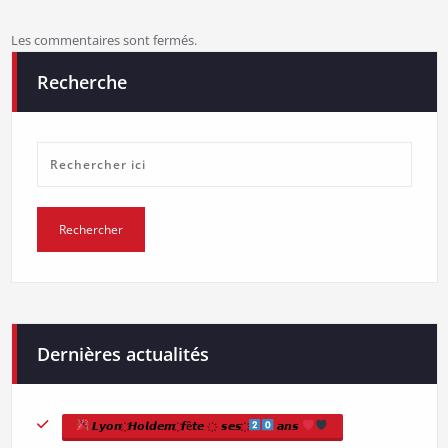
Les commentaires sont fermés.
Recherche
Dernières actualités
𝙇𝙮𝙤𝙣 ҉ 𝙃𝙤𝙡𝙙𝙚𝙢 ҉ 𝙛ê𝙩𝙚 ҉ 𝙨𝙚𝙨 ҉
𝙖𝙣𝙨