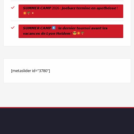
𝙎𝙐𝙈𝙈𝙀𝙍 𝘾𝘼𝙈𝙋 2026 : 𝙅𝙤𝙚𝙗𝙖𝙧𝙯 𝙩𝙚𝙧𝙢𝙞𝙣𝙚 𝙚𝙣 𝙖𝙥𝙤𝙩𝙝𝙚́𝙤𝙨𝙚 !
𝙎𝙐𝙈𝙈𝙀𝙍 𝘾𝘼𝙈𝙋
: 𝙡𝙚 𝙙𝙚𝙧𝙣𝙞𝙚𝙧 𝙩𝙤𝙪𝙧𝙣𝙤𝙞 𝙖𝙫𝙖𝙣𝙩 𝙡𝙚𝙨
𝙫𝙖𝙘𝙖𝙣𝙘𝙚𝙨 𝙙𝙚 𝙇𝙮𝙤𝙣 𝙃𝙤𝙡𝙙𝙚𝙢 !
[metaslider id="3780"]