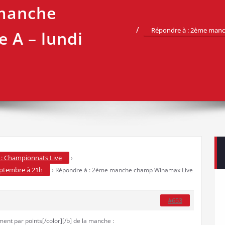
 manche
Répondre à : 2ème manc
 A – lundi
: Championnats Live
›
ptembre à 21h
›
Répondre à : 2ème manche champ Winamax Live
#653
ment par points[/color][/b] de la manche :