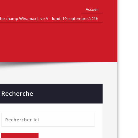
Accueil
he champ Winamax Live A – lundi 19 septembre à 21h
Recherche