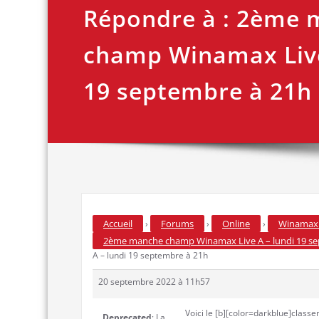
Répondre à : 2ème
champ Winamax Live
19 septembre à 21h
Accueil
Forums
Online
Winamax 
›
›
›
2ème manche champ Winamax Live A – lundi 19 se
A – lundi 19 septembre à 21h
20 septembre 2022 à 11h57
Voici le [b][color=darkblue]classe
Deprecated
: La