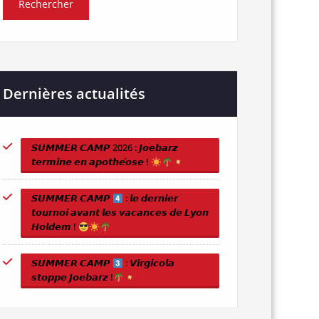
Dernières actualités
𝙎𝙐𝙈𝙈𝙀𝙍 𝘾𝘼𝙈𝙋 2026 : 𝙅𝙤𝙚𝙗𝙖𝙧𝙯
𝙩𝙚𝙧𝙢𝙞𝙣𝙚 𝙚𝙣 𝙖𝙥𝙤𝙩𝙝𝙚́𝙤𝙨𝙚 !
𝙎𝙐𝙈𝙈𝙀𝙍 𝘾𝘼𝙈𝙋
: 𝙡𝙚 𝙙𝙚𝙧𝙣𝙞𝙚𝙧
𝙩𝙤𝙪𝙧𝙣𝙤𝙞 𝙖𝙫𝙖𝙣𝙩 𝙡𝙚𝙨 𝙫𝙖𝙘𝙖𝙣𝙘𝙚𝙨 𝙙𝙚 𝙇𝙮𝙤𝙣
𝙃𝙤𝙡𝙙𝙚𝙢 !
𝙎𝙐𝙈𝙈𝙀𝙍 𝘾𝘼𝙈𝙋
: 𝙑𝙞𝙧𝙜𝙞𝙘𝙤𝙡𝙖
𝙨𝙩𝙤𝙥𝙥𝙚 𝙅𝙤𝙚𝙗𝙖𝙧𝙯 !