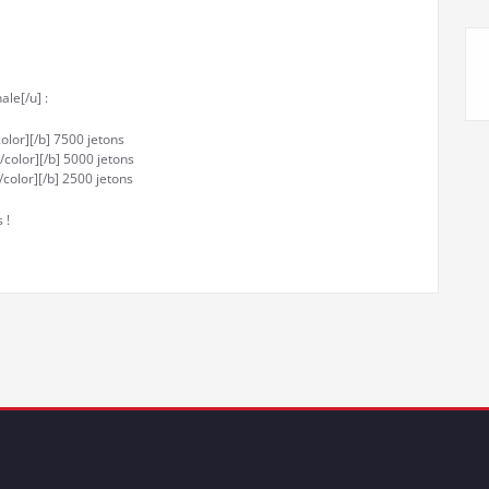
ale[/u] :
olor][/b] 7500 jetons
color][/b] 5000 jetons
color][/b] 2500 jetons
 !