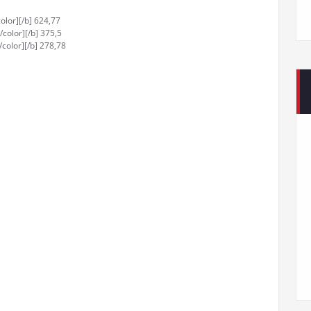
olor][/b] 624,77
color][/b] 375,5
color][/b] 278,78