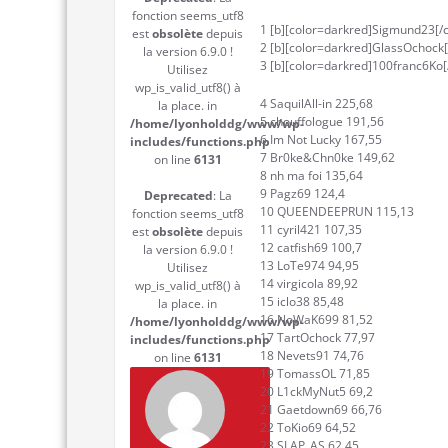
fonction seems_utf8
1 [b][color=darkred]Sigmund23[/c
est
obsolète
depuis
2 [b][color=darkred]GlassOchock[/
la version 6.9.0 !
3 [b][color=darkred]100franc6Ko[/
Utilisez
wp_is_valid_utf8() à
4 SaquilAll-in 225,68
la place. in
5 chouffologue 191,56
/home/lyonholddg/www/wp-
6 Im Not Lucky 167,55
includes/functions.php
7 Br0ke&Chn0ke 149,62
on line
6131
8 nh ma foi 135,64
9 Pagz69 124,4
Deprecated
: La
10 QUEENDEEPRUN 115,13
fonction seems_utf8
11 cyril421 107,35
est
obsolète
depuis
12 catfish69 100,7
la version 6.9.0 !
13 LoTe974 94,95
Utilisez
14 virgicola 89,92
wp_is_valid_utf8() à
15 iclo38 85,48
la place. in
16 NoWaK699 81,52
/home/lyonholddg/www/wp-
17 TartOchock 77,97
includes/functions.php
18 Nevets91 74,76
on line
6131
19 TomassOL 71,85
20 L1ckMyNut5 69,2
21 Gaetdown69 66,76
22 ToKio69 64,52
23 SLAP_AS 62,45