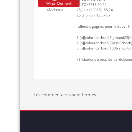
Wina_Clement
24 TOKEP13 60,52
Modérateur
25 Julien230161 58,74
26 dj phiphi 13 57,07
[u]Jetons gagnés pour la Super Fin
1 [b][color=darkred]Sigmund23[/c
2 [b][color=darkred]GlassOchock[/
3 [b][color=darkred]100franc6Ko[/
Félicitations à tous les participants
Les commentaires sont fermés.