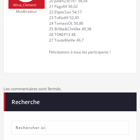
20 Julien230161 58,04
Wina_Clement
21 Pagz69 56,02
Modérateur
22 ElipticSan 54,17
23 ToKio69 52,45
24 TomassOL 50,86
25 Br0ke&Chn0ke 49,38
26 TOKEP13 48
27 TouteMaVie 46,7
Félicitations à tous les participants !
Les commentaires sont fermés.
Recherche