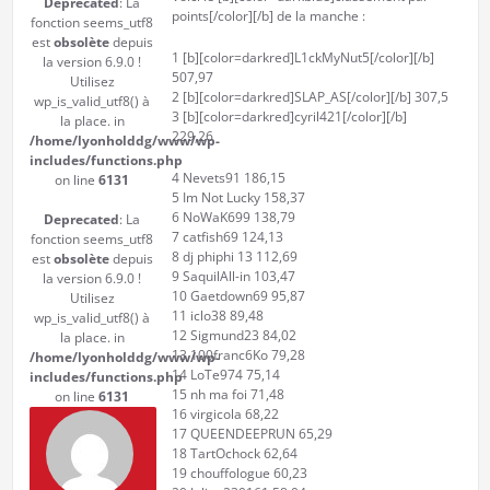
Deprecated
: La
points[/color][/b] de la manche :
fonction seems_utf8
est
obsolète
depuis
1 [b][color=darkred]L1ckMyNut5[/color][/b]
la version 6.9.0 !
507,97
Utilisez
2 [b][color=darkred]SLAP_AS[/color][/b] 307,5
wp_is_valid_utf8() à
3 [b][color=darkred]cyril421[/color][/b]
la place. in
229,26
/home/lyonholddg/www/wp-
includes/functions.php
4 Nevets91 186,15
on line
6131
5 Im Not Lucky 158,37
6 NoWaK699 138,79
Deprecated
: La
7 catfish69 124,13
fonction seems_utf8
8 dj phiphi 13 112,69
est
obsolète
depuis
9 SaquilAll-in 103,47
la version 6.9.0 !
10 Gaetdown69 95,87
Utilisez
11 iclo38 89,48
wp_is_valid_utf8() à
12 Sigmund23 84,02
la place. in
13 100franc6Ko 79,28
/home/lyonholddg/www/wp-
14 LoTe974 75,14
includes/functions.php
15 nh ma foi 71,48
on line
6131
16 virgicola 68,22
17 QUEENDEEPRUN 65,29
18 TartOchock 62,64
19 chouffologue 60,23