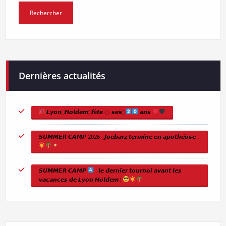
Dernières actualités
𝙇𝙮𝙤𝙣 ҉ 𝙃𝙤𝙡𝙙𝙚𝙢 ҉ 𝙛ê𝙩𝙚 ҉ 𝙨𝙚𝙨 ҉
𝙖𝙣𝙨
𝙎𝙐𝙈𝙈𝙀𝙍 𝘾𝘼𝙈𝙋 2026 : 𝙅𝙤𝙚𝙗𝙖𝙧𝙯 𝙩𝙚𝙧𝙢𝙞𝙣𝙚 𝙚𝙣 𝙖𝙥𝙤𝙩𝙝𝙚́𝙤𝙨𝙚 !
𝙎𝙐𝙈𝙈𝙀𝙍 𝘾𝘼𝙈𝙋
: 𝙡𝙚 𝙙𝙚𝙧𝙣𝙞𝙚𝙧 𝙩𝙤𝙪𝙧𝙣𝙤𝙞 𝙖𝙫𝙖𝙣𝙩 𝙡𝙚𝙨
𝙫𝙖𝙘𝙖𝙣𝙘𝙚𝙨 𝙙𝙚 𝙇𝙮𝙤𝙣 𝙃𝙤𝙡𝙙𝙚𝙢 !