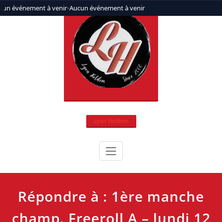
Aller
cun événement à venir
•
Aucun événement à venir
au
contenu
Lyon Holdem
Répondre à : 1ère manche
champ. Freeroll A – lundi 12