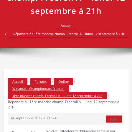
septembre à 21h
Accueil
Répondre à : 1ère manche champ. Freeroll A – lundi 12 septembre à 21h
›
›
›
Accueil
Forums
Online
›
Winamax : Championnats Freeroll
›
1ère manche champ. Freeroll A – lundi 12 septembre à 21h
Répondre à : 1ère manche champ. Freeroll A – lundi 12 septembre à
21h
14 septembre 2022 à 11h24
#647
Voici le [b][color=darkblue]classement par