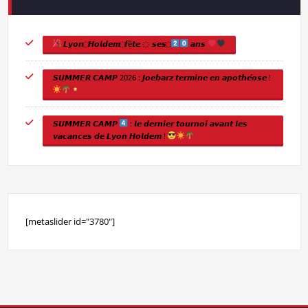
𝙇𝙮𝙤𝙣 ҉ 𝙃𝙤𝙡𝙙𝙚𝙢 ҉ 𝙛ê𝙩𝙚 ҉ 𝙨𝙚𝙨 ҉
𝙖𝙣𝙨
𝙎𝙐𝙈𝙈𝙀𝙍 𝘾𝘼𝙈𝙋 2026 : 𝙅𝙤𝙚𝙗𝙖𝙧𝙯 𝙩𝙚𝙧𝙢𝙞𝙣𝙚 𝙚𝙣 𝙖𝙥𝙤𝙩𝙝𝙚́𝙤𝙨𝙚 !
𝙎𝙐𝙈𝙈𝙀𝙍 𝘾𝘼𝙈𝙋
: 𝙡𝙚 𝙙𝙚𝙧𝙣𝙞𝙚𝙧 𝙩𝙤𝙪𝙧𝙣𝙤𝙞 𝙖𝙫𝙖𝙣𝙩 𝙡𝙚𝙨
𝙫𝙖𝙘𝙖𝙣𝙘𝙚𝙨 𝙙𝙚 𝙇𝙮𝙤𝙣 𝙃𝙤𝙡𝙙𝙚𝙢 !
[metaslider id="3780"]