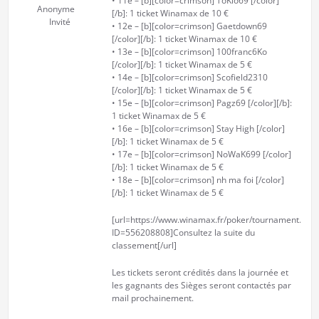
• 11e – [b][color=crimson] ToKio69 [/color]
Anonyme
[/b]: 1 ticket Winamax de 10 €
Invité
• 12e – [b][color=crimson] Gaetdown69
[/color][/b]: 1 ticket Winamax de 10 €
• 13e – [b][color=crimson] 100franc6Ko
[/color][/b]: 1 ticket Winamax de 5 €
• 14e – [b][color=crimson] Scofield2310
[/color][/b]: 1 ticket Winamax de 5 €
• 15e – [b][color=crimson] Pagz69 [/color][/b]:
1 ticket Winamax de 5 €
• 16e – [b][color=crimson] Stay High [/color]
[/b]: 1 ticket Winamax de 5 €
• 17e – [b][color=crimson] NoWaK699 [/color]
[/b]: 1 ticket Winamax de 5 €
• 18e – [b][color=crimson] nh ma foi [/color]
[/b]: 1 ticket Winamax de 5 €
[url=https://www.winamax.fr/poker/tournament.php
ID=556208808]Consultez la suite du
classement[/url]
Les tickets seront crédités dans la journée et
les gagnants des Sièges seront contactés par
mail prochainement.