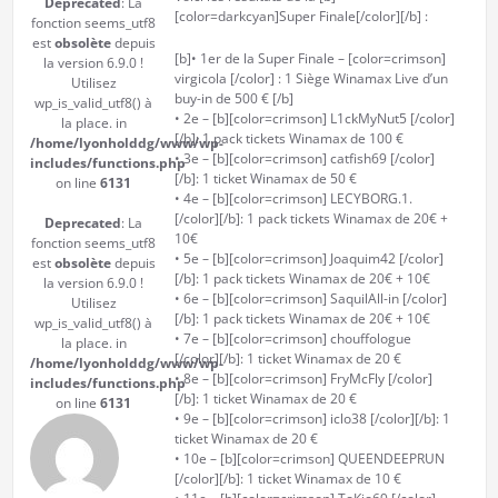
Deprecated
: La
[color=darkcyan]Super Finale[/color][/b] :
fonction seems_utf8
est
obsolète
depuis
[b]• 1er de la Super Finale – [color=crimson]
la version 6.9.0 !
virgicola [/color] : 1 Siège Winamax Live d’un
Utilisez
buy-in de 500 € [/b]
wp_is_valid_utf8() à
• 2e – [b][color=crimson] L1ckMyNut5 [/color]
la place. in
[/b]: 1 pack tickets Winamax de 100 €
/home/lyonholddg/www/wp-
• 3e – [b][color=crimson] catfish69 [/color]
includes/functions.php
[/b]: 1 ticket Winamax de 50 €
on line
6131
• 4e – [b][color=crimson] LECYBORG.1.
[/color][/b]: 1 pack tickets Winamax de 20€ +
Deprecated
: La
10€
fonction seems_utf8
• 5e – [b][color=crimson] Joaquim42 [/color]
est
obsolète
depuis
[/b]: 1 pack tickets Winamax de 20€ + 10€
la version 6.9.0 !
• 6e – [b][color=crimson] SaquilAll-in [/color]
Utilisez
[/b]: 1 pack tickets Winamax de 20€ + 10€
wp_is_valid_utf8() à
• 7e – [b][color=crimson] chouffologue
la place. in
[/color][/b]: 1 ticket Winamax de 20 €
/home/lyonholddg/www/wp-
• 8e – [b][color=crimson] FryMcFly [/color]
includes/functions.php
[/b]: 1 ticket Winamax de 20 €
on line
6131
• 9e – [b][color=crimson] iclo38 [/color][/b]: 1
ticket Winamax de 20 €
• 10e – [b][color=crimson] QUEENDEEPRUN
[/color][/b]: 1 ticket Winamax de 10 €