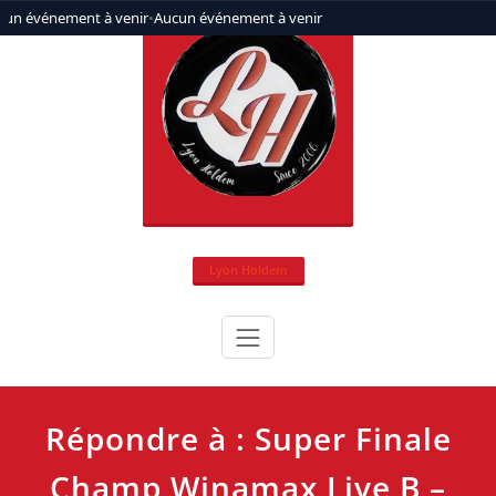
Aller
cun événement à venir
•
Aucun événement à venir
au
contenu
Lyon Holdem
Répondre à : Super Finale
Champ Winamax Live B –