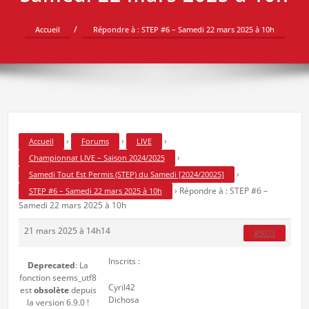
Accueil
Répondre à : STEP #6 – Samedi 22 mars 2025 à 10h
›
›
›
Accueil
Forums
LIVE
›
Championnat LIVE – Saison 2024/2025
›
Samedi Tout Est Permis (STEP) du Samedi [2024/20025]
›
Répondre à : STEP #6 –
STEP #6 – Samedi 22 mars 2025 à 10h
Samedi 22 mars 2025 à 10h
21 mars 2025 à 14h14
#5073
Inscrits :
Deprecated
: La
fonction seems_utf8
Cyril42
est
obsolète
depuis
Dichosa
la version 6.9.0 !