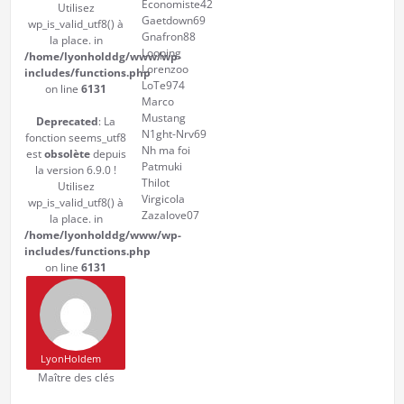
Economiste42
Utilisez
Gaetdown69
wp_is_valid_utf8() à
Gnafron88
la place. in
Looping
/home/lyonholddg/www/wp-
Lorenzoo
includes/functions.php
LoTe974
on line
6131
Marco
Mustang
Deprecated
: La
N1ght-Nrv69
fonction seems_utf8
Nh ma foi
est
obsolète
depuis
Patmuki
la version 6.9.0 !
Thilot
Utilisez
Virgicola
wp_is_valid_utf8() à
Zazalove07
la place. in
/home/lyonholddg/www/wp-
includes/functions.php
on line
6131
LyonHoldem
Maître des clés