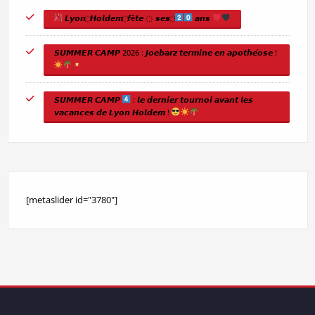
𝙇𝙮𝙤𝙣 ҉ 𝙃𝙤𝙡𝙙𝙚𝙢 ҉ 𝙛ê𝙩𝙚 ҉ 𝙨𝙚𝙨 ҉
𝙖𝙣𝙨
𝙎𝙐𝙈𝙈𝙀𝙍 𝘾𝘼𝙈𝙋 2026 : 𝙅𝙤𝙚𝙗𝙖𝙧𝙯 𝙩𝙚𝙧𝙢𝙞𝙣𝙚 𝙚𝙣 𝙖𝙥𝙤𝙩𝙝𝙚́𝙤𝙨𝙚 !
𝙎𝙐𝙈𝙈𝙀𝙍 𝘾𝘼𝙈𝙋
: 𝙡𝙚 𝙙𝙚𝙧𝙣𝙞𝙚𝙧 𝙩𝙤𝙪𝙧𝙣𝙤𝙞 𝙖𝙫𝙖𝙣𝙩 𝙡𝙚𝙨
𝙫𝙖𝙘𝙖𝙣𝙘𝙚𝙨 𝙙𝙚 𝙇𝙮𝙤𝙣 𝙃𝙤𝙡𝙙𝙚𝙢 !
[metaslider id="3780"]