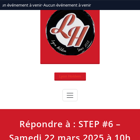
Aller
cun événement à venir
•
Aucun événement à venir
au
contenu
Lyon Holdem
Répondre à : STEP #6 –
Samedi 22 mars 2025 à 10h