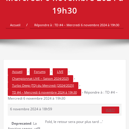
19h30
Accueil
Répondre à : TD #4 – Mercredi 6 novembre 2024 à 19h30
›
›
›
Accueil
Forums
LIVE
›
Championnat LIVE – Saison 2024/2025
›
Turbo Deep (TD) du Mercredi [2024/2025]
›
Répondre à : TD #4 –
TD #4 – Mercredi 6 novembre 2024 à 19h30
Mercredi 6 novembre 2024 à 19h30
6 novembre 2024 à 18h59
#2877
Fold, le retour sera pour plus tard …’
Deprecated
: La
fonction seems_utf8