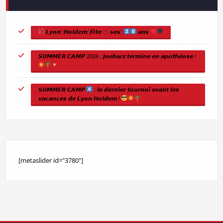
𝙇𝙮𝙤𝙣 ҉ 𝙃𝙤𝙡𝙙𝙚𝙢 ҉ 𝙛ê𝙩𝙚 ҉ 𝙨𝙚𝙨 ҉
𝙖𝙣𝙨
𝙎𝙐𝙈𝙈𝙀𝙍 𝘾𝘼𝙈𝙋 2026 : 𝙅𝙤𝙚𝙗𝙖𝙧𝙯 𝙩𝙚𝙧𝙢𝙞𝙣𝙚 𝙚𝙣 𝙖𝙥𝙤𝙩𝙝𝙚́𝙤𝙨𝙚 !
𝙎𝙐𝙈𝙈𝙀𝙍 𝘾𝘼𝙈𝙋
: 𝙡𝙚 𝙙𝙚𝙧𝙣𝙞𝙚𝙧 𝙩𝙤𝙪𝙧𝙣𝙤𝙞 𝙖𝙫𝙖𝙣𝙩 𝙡𝙚𝙨
𝙫𝙖𝙘𝙖𝙣𝙘𝙚𝙨 𝙙𝙚 𝙇𝙮𝙤𝙣 𝙃𝙤𝙡𝙙𝙚𝙢 !
[metaslider id="3780"]