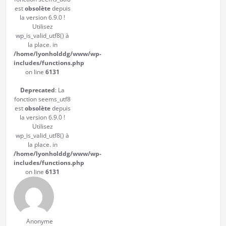
est
obsolète
depuis
la version 6.9.0 !
Utilisez
wp_is_valid_utf8() à
la place. in
/home/lyonholddg/www/wp-
includes/functions.php
on line
6131
Deprecated
: La
fonction seems_utf8
est
obsolète
depuis
la version 6.9.0 !
Utilisez
wp_is_valid_utf8() à
la place. in
/home/lyonholddg/www/wp-
includes/functions.php
on line
6131
Anonyme