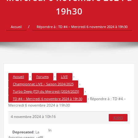
19h30
Accueil
Répondre à : TD #4 – Mercredi 6 novembre 2024 à 19h30
›
›
›
Accueil
Forums
LIVE
›
Championnat LIVE – Saison 2024/2025
›
Turbo Deep (TD) du Mercredi [2024/2025]
›
Répondre à : TD #4 –
TD #4 – Mercredi 6 novembre 2024 à 19h30
Mercredi 6 novembre 2024 à 19h30
4 novembre 2024 à 10h16
#2865
In
Deprecated
: La
fonction seems_utf8