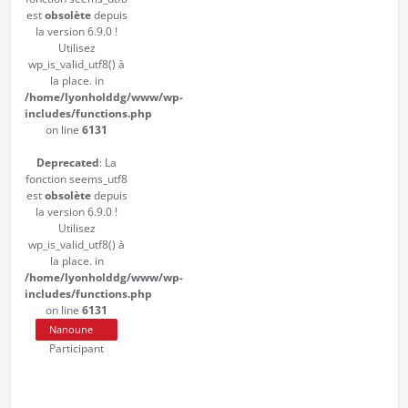
est
obsolète
depuis
la version 6.9.0 !
Utilisez
wp_is_valid_utf8() à
la place. in
/home/lyonholddg/www/wp-
includes/functions.php
on line
6131
Deprecated
: La
fonction seems_utf8
est
obsolète
depuis
la version 6.9.0 !
Utilisez
wp_is_valid_utf8() à
la place. in
/home/lyonholddg/www/wp-
includes/functions.php
on line
6131
Nanoune
Participant