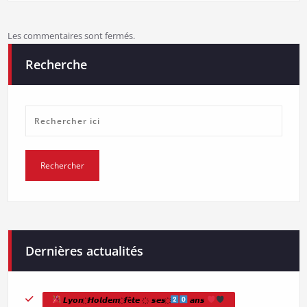
Les commentaires sont fermés.
Recherche
Dernières actualités
𝙇𝙮𝙤𝙣 ҉ 𝙃𝙤𝙡𝙙𝙚𝙢 ҉ 𝙛ê𝙩𝙚 ҉ 𝙨𝙚𝙨 ҉
𝙖𝙣𝙨