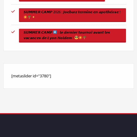
𝙎𝙐𝙈𝙈𝙀𝙍 𝘾𝘼𝙈𝙋 2026 : 𝙅𝙤𝙚𝙗𝙖𝙧𝙯 𝙩𝙚𝙧𝙢𝙞𝙣𝙚 𝙚𝙣 𝙖𝙥𝙤𝙩𝙝𝙚́𝙤𝙨𝙚 !
𝙎𝙐𝙈𝙈𝙀𝙍 𝘾𝘼𝙈𝙋
: 𝙡𝙚 𝙙𝙚𝙧𝙣𝙞𝙚𝙧 𝙩𝙤𝙪𝙧𝙣𝙤𝙞 𝙖𝙫𝙖𝙣𝙩 𝙡𝙚𝙨
𝙫𝙖𝙘𝙖𝙣𝙘𝙚𝙨 𝙙𝙚 𝙇𝙮𝙤𝙣 𝙃𝙤𝙡𝙙𝙚𝙢 !
[metaslider id="3780"]