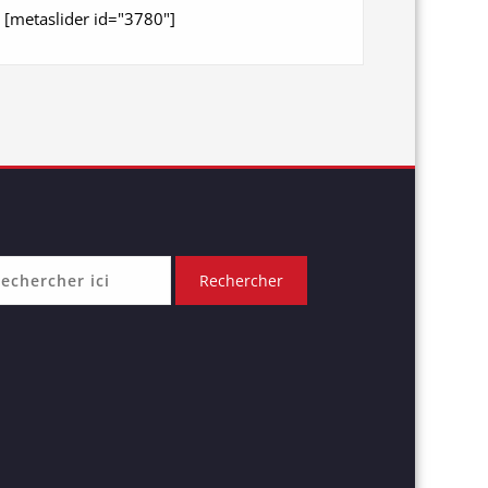
[metaslider id="3780"]