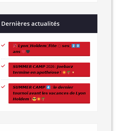
Dernières actualités
𝙇𝙮𝙤𝙣 ҉ 𝙃𝙤𝙡𝙙𝙚𝙢 ҉ 𝙛ê𝙩𝙚 ҉ 𝙨𝙚𝙨 ҉
𝙖𝙣𝙨
𝙎𝙐𝙈𝙈𝙀𝙍 𝘾𝘼𝙈𝙋 2026 : 𝙅𝙤𝙚𝙗𝙖𝙧𝙯
𝙩𝙚𝙧𝙢𝙞𝙣𝙚 𝙚𝙣 𝙖𝙥𝙤𝙩𝙝𝙚́𝙤𝙨𝙚 !
𝙎𝙐𝙈𝙈𝙀𝙍 𝘾𝘼𝙈𝙋
: 𝙡𝙚 𝙙𝙚𝙧𝙣𝙞𝙚𝙧
𝙩𝙤𝙪𝙧𝙣𝙤𝙞 𝙖𝙫𝙖𝙣𝙩 𝙡𝙚𝙨 𝙫𝙖𝙘𝙖𝙣𝙘𝙚𝙨 𝙙𝙚 𝙇𝙮𝙤𝙣
𝙃𝙤𝙡𝙙𝙚𝙢 !