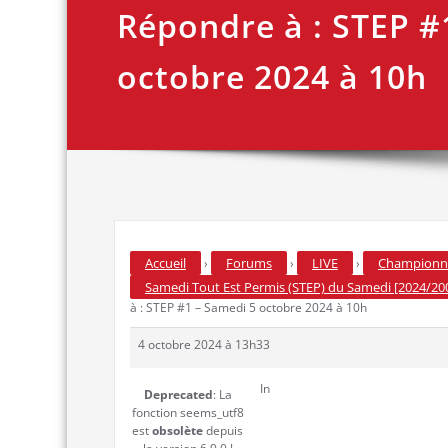
Répondre à : STEP #
octobre 2024 à 10h
Accueil
Forums
LIVE
Championna
›
›
›
Samedi Tout Est Permis (STEP) du Samedi [2024/20
à : STEP #1 – Samedi 5 octobre 2024 à 10h
4 octobre 2024 à 13h33
In
Deprecated
: La
fonction seems_utf8
est
obsolète
depuis