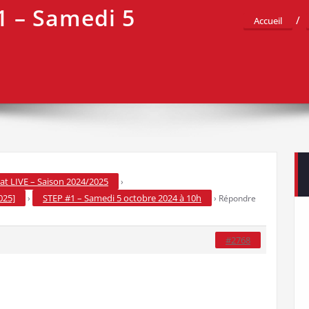
1 – Samedi 5
Accueil
t LIVE – Saison 2024/2025
›
025]
STEP #1 – Samedi 5 octobre 2024 à 10h
›
›
Répondre
#2768