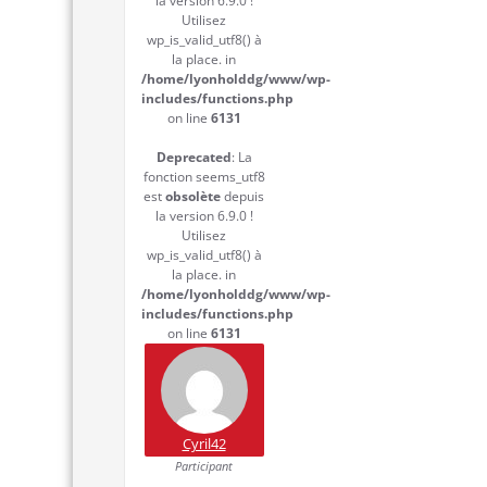
la version 6.9.0 !
Utilisez
wp_is_valid_utf8() à
la place. in
/home/lyonholddg/www/wp-
includes/functions.php
on line
6131
Deprecated
: La
fonction seems_utf8
est
obsolète
depuis
la version 6.9.0 !
Utilisez
wp_is_valid_utf8() à
la place. in
/home/lyonholddg/www/wp-
includes/functions.php
on line
6131
Cyril42
Participant