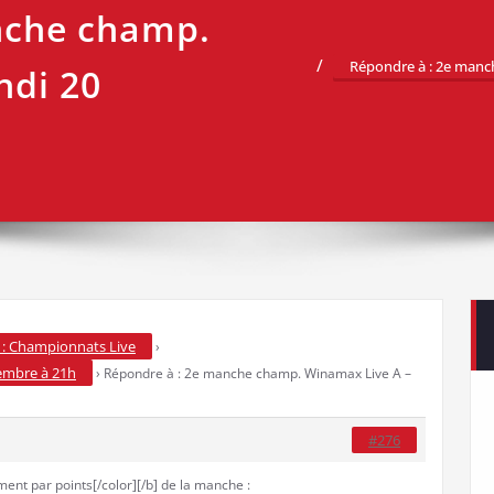
nche champ.
Répondre à : 2e manc
ndi 20
: Championnats Live
›
embre à 21h
›
Répondre à : 2e manche champ. Winamax Live A –
#276
ment par points[/color][/b] de la manche :