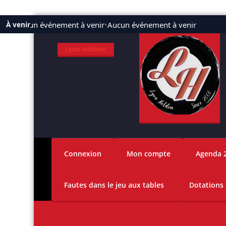
Aller
Aucun événement à venir
•
Aucun événement à venir
À venir
au
contenu
Lyon Holdem
Connexion
Mon compte
Agenda 
Fautes dans le jeu aux tables
Dotations