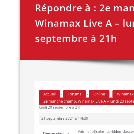
Répondre à : 2e ma
Winamax Live A – lu
septembre à 21h
Accueil
Forums
Online
Winamax 
›
›
›
2e manche champ. Winamax Live A – lundi 20 sept
lundi 20 septembre à 21h
21 septembre 2021 à 14h39
Voici le [b][color=darkblue]classe
Deprecated
: La