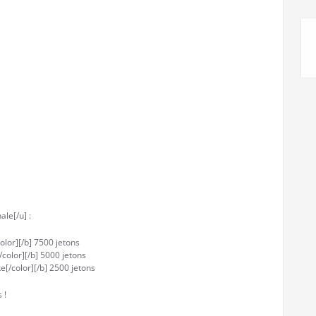
ale[/u] :
color][/b] 7500 jetons
color][/b] 5000 jetons
[/color][/b] 2500 jetons
 !