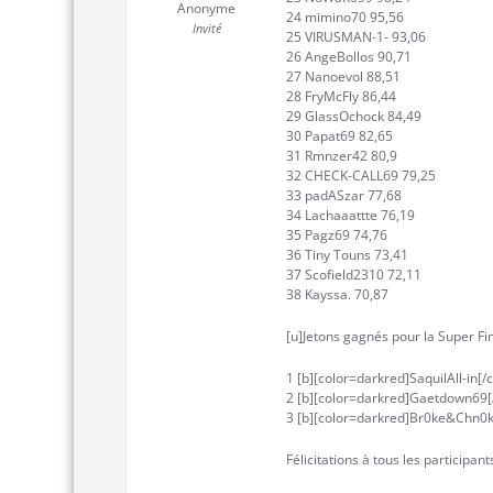
Anonyme
24 mimino70 95,56
Invité
25 VIRUSMAN-1- 93,06
26 AngeBollos 90,71
27 Nanoevol 88,51
28 FryMcFly 86,44
29 GlassOchock 84,49
30 Papat69 82,65
31 Rmnzer42 80,9
32 CHECK-CALL69 79,25
33 padASzar 77,68
34 Lachaaattte 76,19
35 Pagz69 74,76
36 Tiny Touns 73,41
37 Scofield2310 72,11
38 Kayssa. 70,87
[u]Jetons gagnés pour la Super Fin
1 [b][color=darkred]SaquilAll-in[/
2 [b][color=darkred]Gaetdown69[/
3 [b][color=darkred]Br0ke&Chn0ke
Félicitations à tous les participants