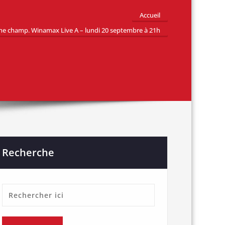
Accueil
he champ. Winamax Live A – lundi 20 septembre à 21h
Recherche