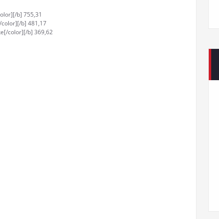
color][/b] 755,31
color][/b] 481,17
[/color][/b] 369,62