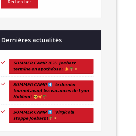
Dernières actualités
𝙎𝙐𝙈𝙈𝙀𝙍 𝘾𝘼𝙈𝙋 2026 : 𝙅𝙤𝙚𝙗𝙖𝙧𝙯
𝙩𝙚𝙧𝙢𝙞𝙣𝙚 𝙚𝙣 𝙖𝙥𝙤𝙩𝙝𝙚́𝙤𝙨𝙚 !
𝙎𝙐𝙈𝙈𝙀𝙍 𝘾𝘼𝙈𝙋
: 𝙡𝙚 𝙙𝙚𝙧𝙣𝙞𝙚𝙧
𝙩𝙤𝙪𝙧𝙣𝙤𝙞 𝙖𝙫𝙖𝙣𝙩 𝙡𝙚𝙨 𝙫𝙖𝙘𝙖𝙣𝙘𝙚𝙨 𝙙𝙚 𝙇𝙮𝙤𝙣
𝙃𝙤𝙡𝙙𝙚𝙢 !
𝙎𝙐𝙈𝙈𝙀𝙍 𝘾𝘼𝙈𝙋
: 𝙑𝙞𝙧𝙜𝙞𝙘𝙤𝙡𝙖
𝙨𝙩𝙤𝙥𝙥𝙚 𝙅𝙤𝙚𝙗𝙖𝙧𝙯 !