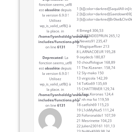
fonction seems_utf8
1 [b][color=darkred]SaquilAll-in[/
est
obsolète
depuis
2 [b][color=darkred]Gaetdown69[/
la version 6.9.0 !
3 [b][color=darkred]Br0ke&Chn0ke
Utilisez
wp_is_valid_utf8() à
4 Bmeg4 306,53
la place. in
5 QUEENDEEPRUN 265,12
/home/lyonholddg/www/wp-
6 Nevets91 235,47
includes/functions.php
7 MagiqueRiver 213
on line
6131
8 L.ARNACOEUR 195,28
9 oxydecb 180,87
Deprecated
: La
10 chouffologue 168,89
fonction seems_utf8
11 The.KLeaner. 158,74
est
obsolète
depuis
12 Sly-mako 150
la version 6.9.0 !
13 virgicola 142,39
Utilisez
14 ToKio69 135,69
wp_is_valid_utf8() à
15 CHATTRIVER 129,74
la place. in
16 Tres Koronas 124,4
/home/lyonholddg/www/wp-
17 nh ma foi 119,59
includes/functions.php
18 catfish69 115,23
on line
6131
19 L1ckMyNut5 111,24
20 Foforonaldo1 107,59
21 Mesrinette 104,23
22 Julien230161 101,13
23 NoWaK699 98,24