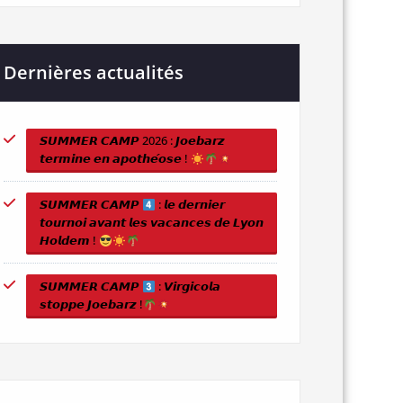
Dernières actualités
𝙎𝙐𝙈𝙈𝙀𝙍 𝘾𝘼𝙈𝙋 2026 : 𝙅𝙤𝙚𝙗𝙖𝙧𝙯
𝙩𝙚𝙧𝙢𝙞𝙣𝙚 𝙚𝙣 𝙖𝙥𝙤𝙩𝙝𝙚́𝙤𝙨𝙚 !
𝙎𝙐𝙈𝙈𝙀𝙍 𝘾𝘼𝙈𝙋
: 𝙡𝙚 𝙙𝙚𝙧𝙣𝙞𝙚𝙧
𝙩𝙤𝙪𝙧𝙣𝙤𝙞 𝙖𝙫𝙖𝙣𝙩 𝙡𝙚𝙨 𝙫𝙖𝙘𝙖𝙣𝙘𝙚𝙨 𝙙𝙚 𝙇𝙮𝙤𝙣
𝙃𝙤𝙡𝙙𝙚𝙢 !
𝙎𝙐𝙈𝙈𝙀𝙍 𝘾𝘼𝙈𝙋
: 𝙑𝙞𝙧𝙜𝙞𝙘𝙤𝙡𝙖
𝙨𝙩𝙤𝙥𝙥𝙚 𝙅𝙤𝙚𝙗𝙖𝙧𝙯 !