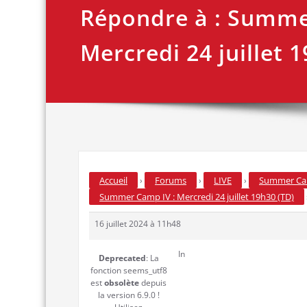
Répondre à : Summe
Mercredi 24 juillet 
Accueil
Forums
LIVE
Summer Camp
›
›
›
Summer Camp IV : Mercredi 24 juillet 19h30 (TD)
16 juillet 2024 à 11h48
In
Deprecated
: La
fonction seems_utf8
est
obsolète
depuis
la version 6.9.0 !