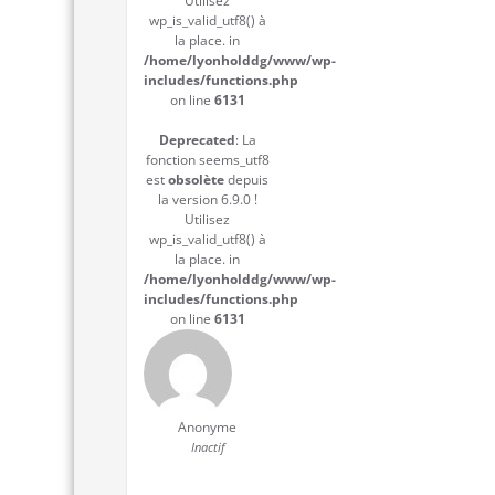
Utilisez
wp_is_valid_utf8() à
la place. in
/home/lyonholddg/www/wp-
includes/functions.php
on line
6131
Deprecated
: La
fonction seems_utf8
est
obsolète
depuis
la version 6.9.0 !
Utilisez
wp_is_valid_utf8() à
la place. in
/home/lyonholddg/www/wp-
includes/functions.php
on line
6131
Anonyme
Inactif