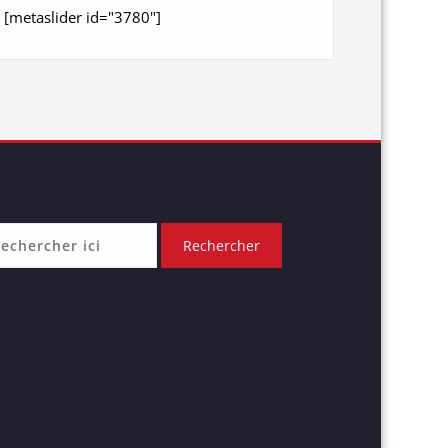
[metaslider id="3780"]