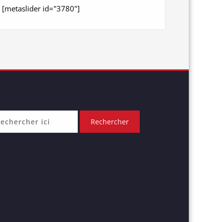
[metaslider id="3780"]