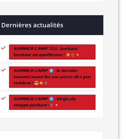
Dernières actualités
𝙎𝙐𝙈𝙈𝙀𝙍 𝘾𝘼𝙈𝙋 2026 : 𝙅𝙤𝙚𝙗𝙖𝙧𝙯
𝙩𝙚𝙧𝙢𝙞𝙣𝙚 𝙚𝙣 𝙖𝙥𝙤𝙩𝙝𝙚́𝙤𝙨𝙚 !
𝙎𝙐𝙈𝙈𝙀𝙍 𝘾𝘼𝙈𝙋
: 𝙡𝙚 𝙙𝙚𝙧𝙣𝙞𝙚𝙧
𝙩𝙤𝙪𝙧𝙣𝙤𝙞 𝙖𝙫𝙖𝙣𝙩 𝙡𝙚𝙨 𝙫𝙖𝙘𝙖𝙣𝙘𝙚𝙨 𝙙𝙚 𝙇𝙮𝙤𝙣
𝙃𝙤𝙡𝙙𝙚𝙢 !
𝙎𝙐𝙈𝙈𝙀𝙍 𝘾𝘼𝙈𝙋
: 𝙑𝙞𝙧𝙜𝙞𝙘𝙤𝙡𝙖
𝙨𝙩𝙤𝙥𝙥𝙚 𝙅𝙤𝙚𝙗𝙖𝙧𝙯 !