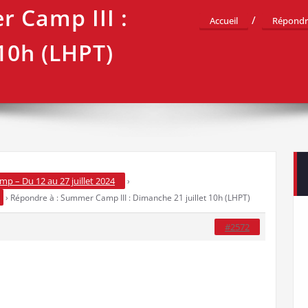
 Camp III :
Accueil
Répondre
10h (LHPT)
 – Du 12 au 27 juillet 2024
›
›
Répondre à : Summer Camp III : Dimanche 21 juillet 10h (LHPT)
#2572