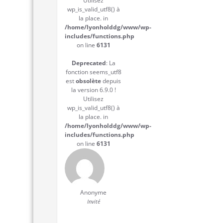
Utilisez
wp_is_valid_utf8() à
la place. in
/home/lyonholddg/www/wp-
includes/functions.php
on line
6131
Deprecated
: La
fonction seems_utf8
est
obsolète
depuis
la version 6.9.0 !
Utilisez
wp_is_valid_utf8() à
la place. in
/home/lyonholddg/www/wp-
includes/functions.php
on line
6131
Anonyme
Invité