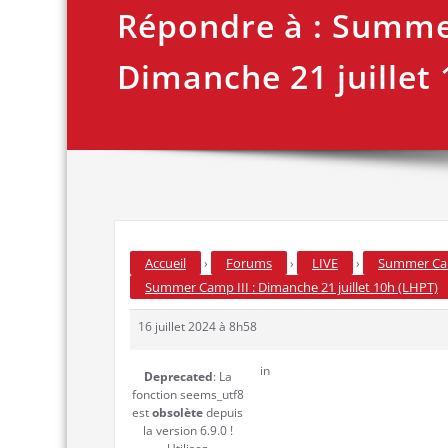
Répondre à : Summer
Dimanche 21 juillet 
Accueil
Forums
LIVE
Summer Camp
›
›
›
Summer Camp III : Dimanche 21 juillet 10h (LHPT)
16 juillet 2024 à 8h58
in
Deprecated
: La
fonction seems_utf8
est
obsolète
depuis
la version 6.9.0 !