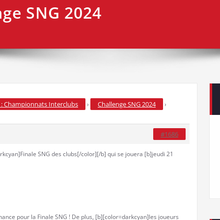
nge SNG 2024
: Championnats Interclubs
Challenge SNG 2024
›
›
#1686
arkcyan]Finale SNG des clubs[/color][/b] qui se jouera [b]jeudi 21
chance pour la Finale SNG ! De plus, [b][color=darkcyan]les joueurs