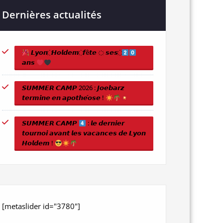
Dernières actualités
𝙇𝙮𝙤𝙣 ҉ 𝙃𝙤𝙡𝙙𝙚𝙢 ҉ 𝙛ê𝙩𝙚 ҉ 𝙨𝙚𝙨 ҉
𝙖𝙣𝙨
𝙎𝙐𝙈𝙈𝙀𝙍 𝘾𝘼𝙈𝙋 2026 : 𝙅𝙤𝙚𝙗𝙖𝙧𝙯
𝙩𝙚𝙧𝙢𝙞𝙣𝙚 𝙚𝙣 𝙖𝙥𝙤𝙩𝙝𝙚́𝙤𝙨𝙚 !
𝙎𝙐𝙈𝙈𝙀𝙍 𝘾𝘼𝙈𝙋
: 𝙡𝙚 𝙙𝙚𝙧𝙣𝙞𝙚𝙧
𝙩𝙤𝙪𝙧𝙣𝙤𝙞 𝙖𝙫𝙖𝙣𝙩 𝙡𝙚𝙨 𝙫𝙖𝙘𝙖𝙣𝙘𝙚𝙨 𝙙𝙚 𝙇𝙮𝙤𝙣
𝙃𝙤𝙡𝙙𝙚𝙢 !
[metaslider id="3780"]