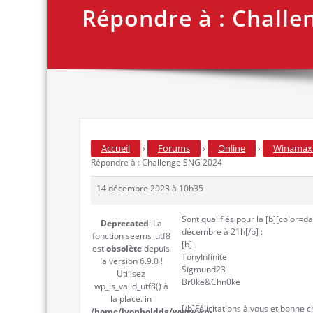
Répondre à : Challe
Accueil
Forums
Online
Winamax 
›
›
›
Répondre à : Challenge SNG 2024
14 décembre 2023 à 10h35
Sont qualifiés pour la [b][color=d
Deprecated
: La
décembre à 21h[/b] :
fonction seems_utf8
[b]
est
obsolète
depuis
TonyInfinite
la version 6.9.0 !
Sigmund23
Utilisez
Br0ke&Chn0ke
wp_is_valid_utf8() à
la place. in
[/b]Félicitations à vous et bonne 
/home/lyonholddg/www/wp-