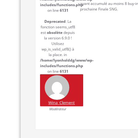
ayant accumulé au moins 8 buy-ins
includes/functions.php
prochaine Finale SNG.
on line
6131
Deprecated
: La
fonction seems_utf8
est
obsolète
depuis
la version 6.9.0 !
Utilisez
wp_is_valid_utf8() à
la place. in
/home/lyonholddg/www/wp-
includes/functions.php
on line
6131
Wina_Clement
Modérateur