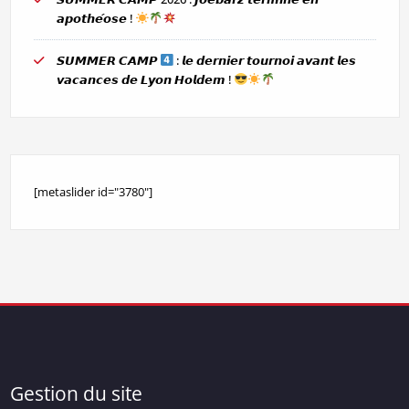
𝙖𝙥𝙤𝙩𝙝𝙚́𝙤𝙨𝙚 !
𝙎𝙐𝙈𝙈𝙀𝙍 𝘾𝘼𝙈𝙋
: 𝙡𝙚 𝙙𝙚𝙧𝙣𝙞𝙚𝙧 𝙩𝙤𝙪𝙧𝙣𝙤𝙞 𝙖𝙫𝙖𝙣𝙩 𝙡𝙚𝙨
𝙫𝙖𝙘𝙖𝙣𝙘𝙚𝙨 𝙙𝙚 𝙇𝙮𝙤𝙣 𝙃𝙤𝙡𝙙𝙚𝙢 !
[metaslider id="3780"]
Gestion du site