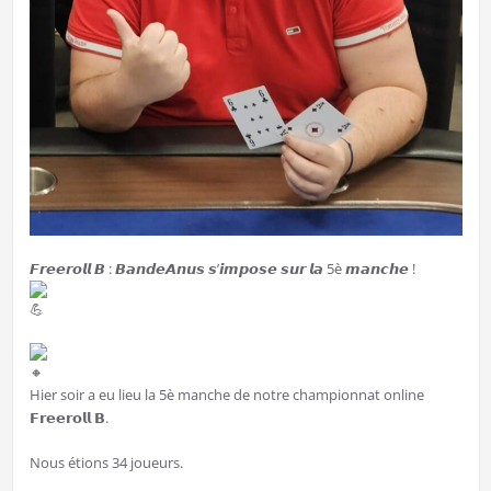
𝙁𝙧𝙚𝙚𝙧𝙤𝙡𝙡 𝘽 : 𝘽𝙖𝙣𝙙𝙚𝘼𝙣𝙪𝙨 𝙨’𝙞𝙢𝙥𝙤𝙨𝙚 𝙨𝙪𝙧 𝙡𝙖 5è 𝙢𝙖𝙣𝙘𝙝𝙚 !
Hier soir a eu lieu la 5è manche de n
otre championnat online
𝗙𝗿𝗲𝗲𝗿𝗼𝗹𝗹 𝗕.
Nous étions 34 joueurs.