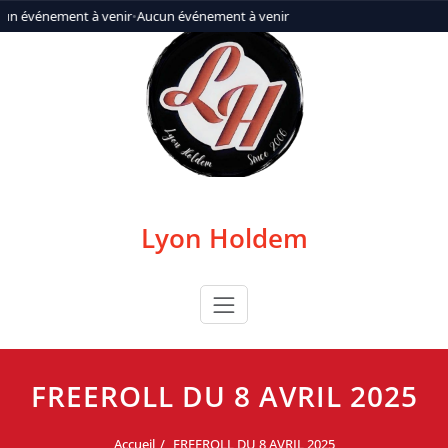
Aller
un événement à venir
•
Aucun événement à venir
au
contenu
Lyon Holdem
FREEROLL DU 8 AVRIL 2025
Accueil
FREEROLL DU 8 AVRIL 2025