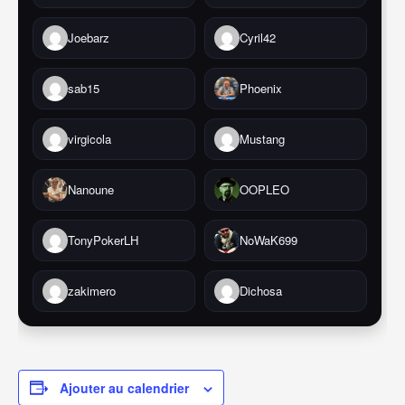
Joebarz
Cyril42
sab15
Phoenix
virgicola
Mustang
Nanoune
OOPLEO
TonyPokerLH
NoWaK699
zakimero
Dichosa
Ajouter au calendrier