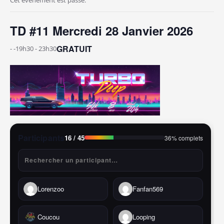
TD #11 Mercredi 28 Janvier 2026
GRATUIT
- -19h30
-
23h30
Participants
16
/ 45
36% complets
Lorenzoo
Fanfan569
Coucou
Looping