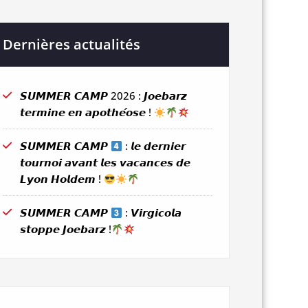
Dernières actualités
𝙎𝙐𝙈𝙈𝙀𝙍 𝘾𝘼𝙈𝙋 2026 : 𝙅𝙤𝙚𝙗𝙖𝙧𝙯
𝙩𝙚𝙧𝙢𝙞𝙣𝙚 𝙚𝙣 𝙖𝙥𝙤𝙩𝙝𝙚́𝙤𝙨𝙚 !
𝙎𝙐𝙈𝙈𝙀𝙍 𝘾𝘼𝙈𝙋
: 𝙡𝙚 𝙙𝙚𝙧𝙣𝙞𝙚𝙧
𝙩𝙤𝙪𝙧𝙣𝙤𝙞 𝙖𝙫𝙖𝙣𝙩 𝙡𝙚𝙨 𝙫𝙖𝙘𝙖𝙣𝙘𝙚𝙨 𝙙𝙚
𝙇𝙮𝙤𝙣 𝙃𝙤𝙡𝙙𝙚𝙢 !
𝙎𝙐𝙈𝙈𝙀𝙍 𝘾𝘼𝙈𝙋
: 𝙑𝙞𝙧𝙜𝙞𝙘𝙤𝙡𝙖
𝙨𝙩𝙤𝙥𝙥𝙚 𝙅𝙤𝙚𝙗𝙖𝙧𝙯 !