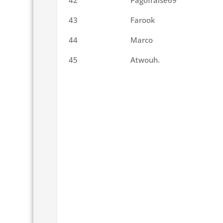
42
Pagofraise69
43
Farook
44
Marco
45
Atwouh.