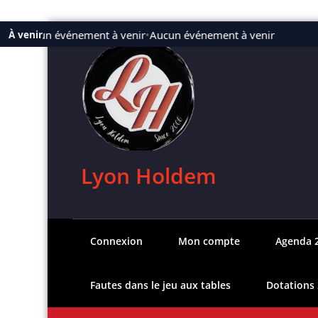
Aller
Aucun événement à venir
•
Aucun événement à venir
À venir
au
contenu
Lyon Holdem
Connexion
Mon compte
Agenda 
Fautes dans le jeu aux tables
Dotations