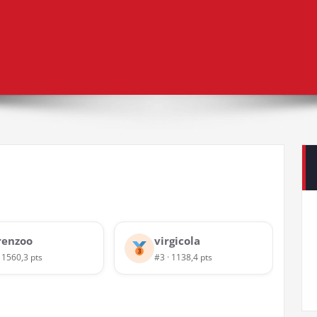
renzoo
virgicola
· 1560,3 pts
#3 · 1138,4 pts