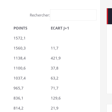
Rechercher:
POINTS
ECART J+1
1572,1
1560,3
11,7
1138,4
421,9
1100,6
37,8
1037,4
63,2
965,7
71,7
836,1
129,6
814,2
21,9