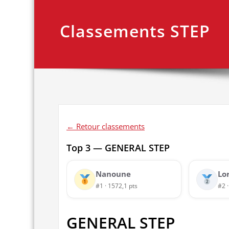
Classements STEP
← Retour classements
Top 3 — GENERAL STEP
Nanoune
Lo
#1 · 1572,1 pts
#2 
GENERAL STEP