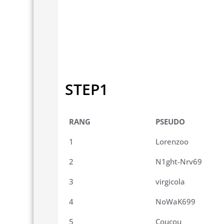
STEP1
RANG
PSEUDO
1
Lorenzoo
2
N1ght-Nrv69
3
virgicola
4
NoWaK699
5
Coucou