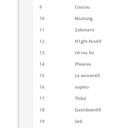
9
Coucou
10
Mustang
11
Zakimero
12
N1ght-Nrv69
13
nh ma foi
14
Phoenix
15
Le winner69
16
oopleo
17
Thilot
18
Gaetdown69
19
Seb