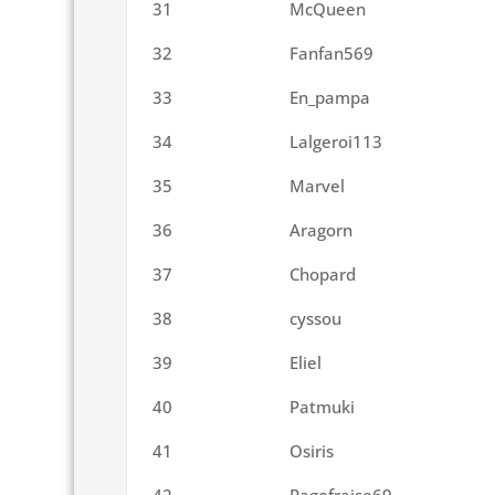
31
McQueen
32
Fanfan569
33
En_pampa
34
Lalgeroi113
35
Marvel
36
Aragorn
37
Chopard
38
cyssou
39
Eliel
40
Patmuki
41
Osiris