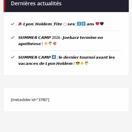
Dernières actualités
𝙇𝙮𝙤𝙣 ҉ 𝙃𝙤𝙡𝙙𝙚𝙢 ҉ 𝙛ê𝙩𝙚 ҉ 𝙨𝙚𝙨 ҉
𝙖𝙣𝙨
𝙎𝙐𝙈𝙈𝙀𝙍 𝘾𝘼𝙈𝙋 2026 : 𝙅𝙤𝙚𝙗𝙖𝙧𝙯 𝙩𝙚𝙧𝙢𝙞𝙣𝙚 𝙚𝙣
𝙖𝙥𝙤𝙩𝙝𝙚́𝙤𝙨𝙚 !
𝙎𝙐𝙈𝙈𝙀𝙍 𝘾𝘼𝙈𝙋
: 𝙡𝙚 𝙙𝙚𝙧𝙣𝙞𝙚𝙧 𝙩𝙤𝙪𝙧𝙣𝙤𝙞 𝙖𝙫𝙖𝙣𝙩 𝙡𝙚𝙨
𝙫𝙖𝙘𝙖𝙣𝙘𝙚𝙨 𝙙𝙚 𝙇𝙮𝙤𝙣 𝙃𝙤𝙡𝙙𝙚𝙢 !
[metaslider id="3780"]