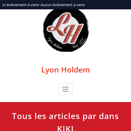
Aller
cun événement à venir
•
Aucun événement à venir
au
contenu
Lyon Holdem
Tous les articles par dans
KIKI