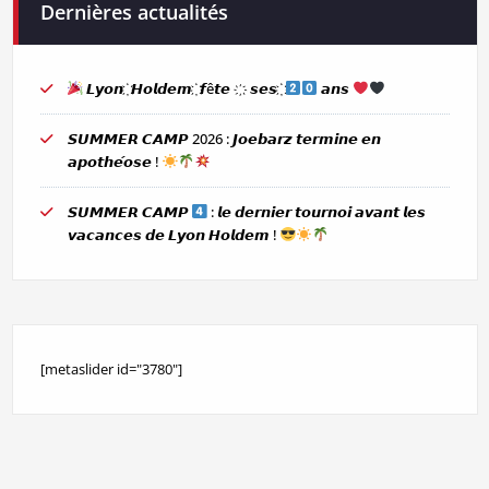
Dernières actualités
𝙇𝙮𝙤𝙣 ҉ 𝙃𝙤𝙡𝙙𝙚𝙢 ҉ 𝙛ê𝙩𝙚 ҉ 𝙨𝙚𝙨 ҉
𝙖𝙣𝙨
𝙎𝙐𝙈𝙈𝙀𝙍 𝘾𝘼𝙈𝙋 2026 : 𝙅𝙤𝙚𝙗𝙖𝙧𝙯 𝙩𝙚𝙧𝙢𝙞𝙣𝙚 𝙚𝙣
𝙖𝙥𝙤𝙩𝙝𝙚́𝙤𝙨𝙚 !
𝙎𝙐𝙈𝙈𝙀𝙍 𝘾𝘼𝙈𝙋
: 𝙡𝙚 𝙙𝙚𝙧𝙣𝙞𝙚𝙧 𝙩𝙤𝙪𝙧𝙣𝙤𝙞 𝙖𝙫𝙖𝙣𝙩 𝙡𝙚𝙨
𝙫𝙖𝙘𝙖𝙣𝙘𝙚𝙨 𝙙𝙚 𝙇𝙮𝙤𝙣 𝙃𝙤𝙡𝙙𝙚𝙢 !
[metaslider id="3780"]