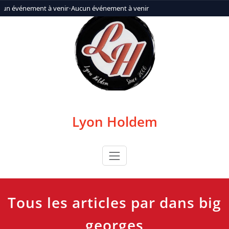
Aller
cun événement à venir
•
Aucun événement à venir
au
contenu
Lyon Holdem
Tous les articles par dans big
georges