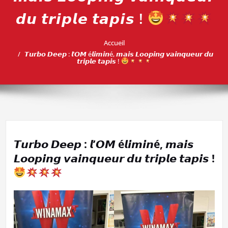
𝙙𝙪 𝙩𝙧𝙞𝙥𝙡𝙚 𝙩𝙖𝙥𝙞𝙨 !
Accueil
𝙏𝙪𝙧𝙗𝙤 𝘿𝙚𝙚𝙥 : 𝙡’𝙊𝙈 é𝙡𝙞𝙢𝙞𝙣é, 𝙢𝙖𝙞𝙨 𝙇𝙤𝙤𝙥𝙞𝙣𝙜 𝙫𝙖𝙞𝙣𝙦𝙪𝙚𝙪𝙧 𝙙𝙪
𝙩𝙧𝙞𝙥𝙡𝙚 𝙩𝙖𝙥𝙞𝙨 !
𝙏𝙪𝙧𝙗𝙤 𝘿𝙚𝙚𝙥 : 𝙡’𝙊𝙈 é𝙡𝙞𝙢𝙞𝙣é, 𝙢𝙖𝙞𝙨
𝙇𝙤𝙤𝙥𝙞𝙣𝙜 𝙫𝙖𝙞𝙣𝙦𝙪𝙚𝙪𝙧 𝙙𝙪 𝙩𝙧𝙞𝙥𝙡𝙚 𝙩𝙖𝙥𝙞𝙨 !