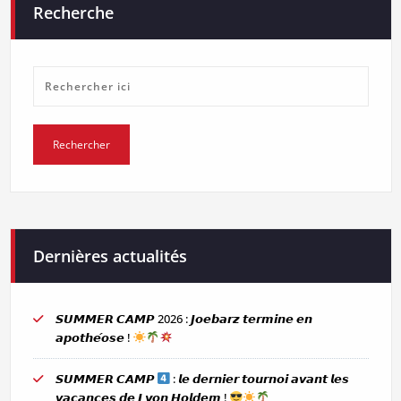
Recherche
Dernières actualités
𝙎𝙐𝙈𝙈𝙀𝙍 𝘾𝘼𝙈𝙋 2026 : 𝙅𝙤𝙚𝙗𝙖𝙧𝙯 𝙩𝙚𝙧𝙢𝙞𝙣𝙚 𝙚𝙣
𝙖𝙥𝙤𝙩𝙝𝙚́𝙤𝙨𝙚 !
𝙎𝙐𝙈𝙈𝙀𝙍 𝘾𝘼𝙈𝙋
: 𝙡𝙚 𝙙𝙚𝙧𝙣𝙞𝙚𝙧 𝙩𝙤𝙪𝙧𝙣𝙤𝙞 𝙖𝙫𝙖𝙣𝙩 𝙡𝙚𝙨
𝙫𝙖𝙘𝙖𝙣𝙘𝙚𝙨 𝙙𝙚 𝙇𝙮𝙤𝙣 𝙃𝙤𝙡𝙙𝙚𝙢 !