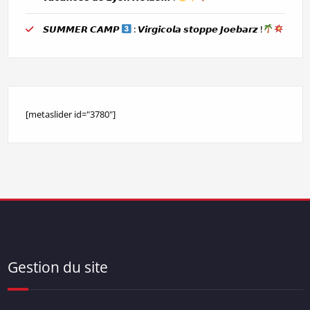
𝙎𝙐𝙈𝙈𝙀𝙍 𝘾𝘼𝙈𝙋
: 𝙑𝙞𝙧𝙜𝙞𝙘𝙤𝙡𝙖 𝙨𝙩𝙤𝙥𝙥𝙚 𝙅𝙤𝙚𝙗𝙖𝙧𝙯 !
[metaslider id="3780"]
Gestion du site