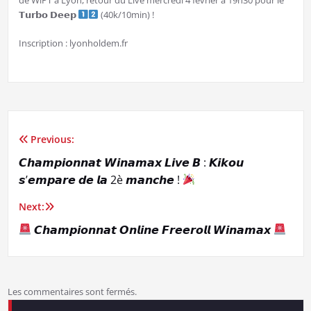
𝗧𝘂𝗿𝗯𝗼 𝗗𝗲𝗲𝗽
(40k/10min) !
Inscription : lyonholdem.fr
Previous:
Navigation
𝘾𝙝𝙖𝙢𝙥𝙞𝙤𝙣𝙣𝙖𝙩 𝙒𝙞𝙣𝙖𝙢𝙖𝙭 𝙇𝙞𝙫𝙚 𝘽 : 𝙆𝙞𝙠𝙤𝙪
de
𝙨’𝙚𝙢𝙥𝙖𝙧𝙚 𝙙𝙚 𝙡𝙖 2è 𝙢𝙖𝙣𝙘𝙝𝙚 !
l’article
Next:
𝘾𝙝𝙖𝙢𝙥𝙞𝙤𝙣𝙣𝙖𝙩 𝙊𝙣𝙡𝙞𝙣𝙚 𝙁𝙧𝙚𝙚𝙧𝙤𝙡𝙡 𝙒𝙞𝙣𝙖𝙢𝙖𝙭
Les commentaires sont fermés.