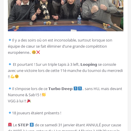
Il y a des soirs où on est inconsolable, surtout lorsque son
équipe de cœur se fait éliminer d’une grande compétition
européenne..
Et pourtant ! Sur un triple tapis à 3 left, 𝗟𝗼𝗼𝗽𝗶𝗻𝗴 se console
avec une victoire lors de cette 11è manche du tournoi du mercredi
!!
Il s’impose lors de ce 𝗧𝘂𝗿𝗯𝗼 𝗗𝗲𝗲𝗽
.. sans HU, mais devant
Nanoune & Sab15 !
VGG à lui !!
18 joueurs étaient présents !
Le 𝗦𝗧𝗘𝗣
de ce samedi 31 janvier étant ANNULÉ pour cause
de WiPT à Lyon, retour du Live mercredi 4 février à 19h30 pour le