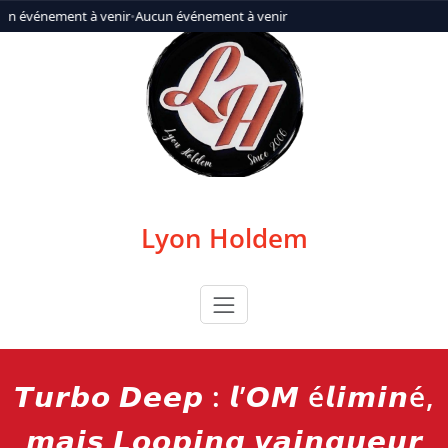
Aller
un événement à venir
•
Aucun événement à venir
au
contenu
Lyon Holdem
𝙏𝙪𝙧𝙗𝙤 𝘿𝙚𝙚𝙥 : 𝙡’𝙊𝙈 é𝙡𝙞𝙢𝙞𝙣é,
𝙢𝙖𝙞𝙨 𝙇𝙤𝙤𝙥𝙞𝙣𝙜 𝙫𝙖𝙞𝙣𝙦𝙪𝙚𝙪𝙧