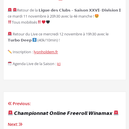
Retour de la 𝗟𝗶𝗴𝘂𝗲 𝗱𝗲𝘀 𝗖𝗹𝘂𝗯𝘀 – 𝗦𝗮𝗶𝘀𝗼𝗻 𝗫𝗫𝗩𝗜- 𝗗𝗶𝘃𝗶𝘀𝗶𝗼𝗻 𝗜
ce mardi 11 novembre à 20h30 avec la 4è manche !
Tous mobilisés
Retour du Live ce mercredi 12 novembre à 19h30 avec le
𝗧𝘂𝗿𝗯𝗼 𝗗𝗲𝗲𝗽
(40k/10min) !
Inscription :
lyonholdem.fr
Agenda Live de la Saison :
ici
Previous:
Navigation
𝘾𝙝𝙖𝙢𝙥𝙞𝙤𝙣𝙣𝙖𝙩 𝙊𝙣𝙡𝙞𝙣𝙚 𝙁𝙧𝙚𝙚𝙧𝙤𝙡𝙡 𝙒𝙞𝙣𝙖𝙢𝙖𝙭
de
Next: