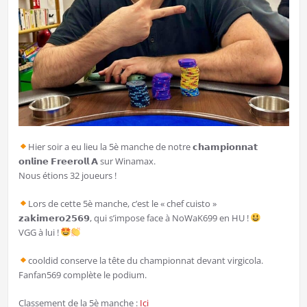
Hier soir a eu lieu la 5è manche de notre 𝗰𝗵𝗮𝗺𝗽𝗶𝗼𝗻𝗻𝗮𝘁
𝗼𝗻𝗹𝗶𝗻𝗲 𝗙𝗿𝗲𝗲𝗿𝗼𝗹𝗹 𝗔 sur Winamax.
Nous étions 32 joueurs !
Lors de cette 5è manche, c’est le « chef cuisto »
𝘇𝗮𝗸𝗶𝗺𝗲𝗿𝗼𝟮𝟱𝟲𝟵, qui s’impose face à NoWaK699 en HU !
VGG à lui !
cooldid conserve la tête du championnat devant virgicola.
Fanfan569 complète le podium.
Classement de la 5è manche :
Ici