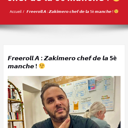
Accueil
𝙁𝙧𝙚𝙚𝙧𝙤𝙡𝙡 𝘼 : 𝙕𝙖𝙠𝙞𝙢𝙚𝙧𝙤 𝙘𝙝𝙚𝙛 𝙙𝙚 𝙡𝙖 5è 𝙢𝙖𝙣𝙘𝙝𝙚 !
𝙁𝙧𝙚𝙚𝙧𝙤𝙡𝙡 𝘼 : 𝙕𝙖𝙠𝙞𝙢𝙚𝙧𝙤 𝙘𝙝𝙚𝙛 𝙙𝙚 𝙡𝙖 5è
𝙢𝙖𝙣𝙘𝙝𝙚 !