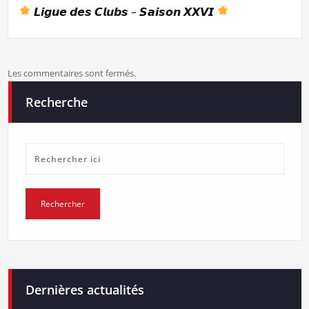
l’article
𝙇𝙞𝙜𝙪𝙚 𝙙𝙚𝙨 𝘾𝙡𝙪𝙗𝙨 – 𝙎𝙖𝙞𝙨𝙤𝙣 𝙓𝙓𝙑𝙄
Les commentaires sont fermés.
Recherche
Dernières actualités