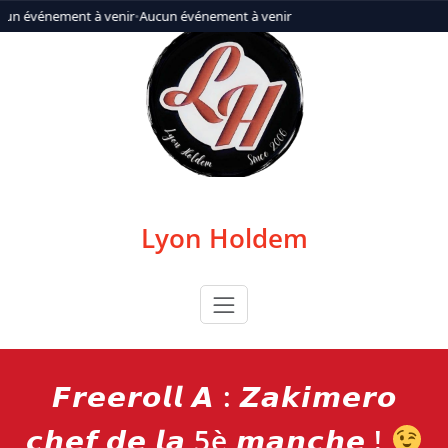
Aller
cun événement à venir
•
Aucun événement à venir
au
contenu
Lyon Holdem
𝙁𝙧𝙚𝙚𝙧𝙤𝙡𝙡 𝘼 : 𝙕𝙖𝙠𝙞𝙢𝙚𝙧𝙤
𝙘𝙝𝙚𝙛 𝙙𝙚 𝙡𝙖 5è 𝙢𝙖𝙣𝙘𝙝𝙚 !