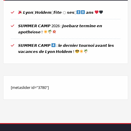
𝙇𝙮𝙤𝙣 ҉ 𝙃𝙤𝙡𝙙𝙚𝙢 ҉ 𝙛ê𝙩𝙚 ҉ 𝙨𝙚𝙨 ҉
𝙖𝙣𝙨
𝙎𝙐𝙈𝙈𝙀𝙍 𝘾𝘼𝙈𝙋 2026 : 𝙅𝙤𝙚𝙗𝙖𝙧𝙯 𝙩𝙚𝙧𝙢𝙞𝙣𝙚 𝙚𝙣
𝙖𝙥𝙤𝙩𝙝𝙚́𝙤𝙨𝙚 !
𝙎𝙐𝙈𝙈𝙀𝙍 𝘾𝘼𝙈𝙋
: 𝙡𝙚 𝙙𝙚𝙧𝙣𝙞𝙚𝙧 𝙩𝙤𝙪𝙧𝙣𝙤𝙞 𝙖𝙫𝙖𝙣𝙩 𝙡𝙚𝙨
𝙫𝙖𝙘𝙖𝙣𝙘𝙚𝙨 𝙙𝙚 𝙇𝙮𝙤𝙣 𝙃𝙤𝙡𝙙𝙚𝙢 !
[metaslider id="3780"]