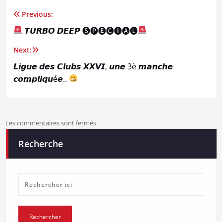
Previous:
Navigation
𝙏𝙐𝙍𝘽𝙊 𝘿𝙀𝙀𝙋 🅢🅟🅔🅒🅘🅐🅛
de
Next:
l’article
𝙇𝙞𝙜𝙪𝙚 𝙙𝙚𝙨 𝘾𝙡𝙪𝙗𝙨 𝙓𝙓𝙑𝙄, 𝙪𝙣𝙚 3è 𝙢𝙖𝙣𝙘𝙝𝙚
𝙘𝙤𝙢𝙥𝙡𝙞𝙦𝙪é𝙚..
Les commentaires sont fermés.
Recherche