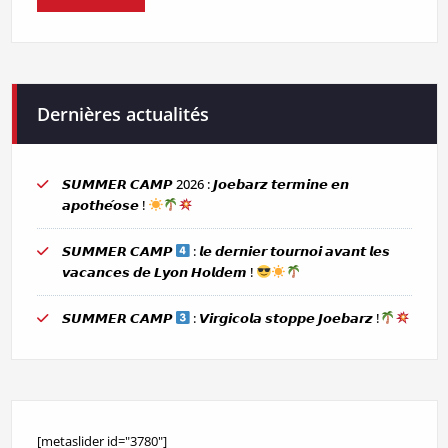
Dernières actualités
𝙎𝙐𝙈𝙈𝙀𝙍 𝘾𝘼𝙈𝙋 2026 : 𝙅𝙤𝙚𝙗𝙖𝙧𝙯 𝙩𝙚𝙧𝙢𝙞𝙣𝙚 𝙚𝙣
𝙖𝙥𝙤𝙩𝙝𝙚́𝙤𝙨𝙚 !
𝙎𝙐𝙈𝙈𝙀𝙍 𝘾𝘼𝙈𝙋
: 𝙡𝙚 𝙙𝙚𝙧𝙣𝙞𝙚𝙧 𝙩𝙤𝙪𝙧𝙣𝙤𝙞 𝙖𝙫𝙖𝙣𝙩 𝙡𝙚𝙨
𝙫𝙖𝙘𝙖𝙣𝙘𝙚𝙨 𝙙𝙚 𝙇𝙮𝙤𝙣 𝙃𝙤𝙡𝙙𝙚𝙢 !
𝙎𝙐𝙈𝙈𝙀𝙍 𝘾𝘼𝙈𝙋
: 𝙑𝙞𝙧𝙜𝙞𝙘𝙤𝙡𝙖 𝙨𝙩𝙤𝙥𝙥𝙚 𝙅𝙤𝙚𝙗𝙖𝙧𝙯 !
[metaslider id="3780"]