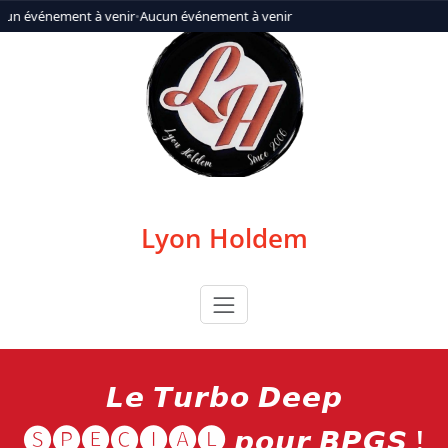
Aller
cun événement à venir
•
Aucun événement à venir
au
contenu
Lyon Holdem
𝙇𝙚 𝙏𝙪𝙧𝙗𝙤 𝘿𝙚𝙚𝙥
🅢🅟🅔🅒🅘🅐🅛 𝙥𝙤𝙪𝙧 𝘽𝙋𝙂𝙎 !