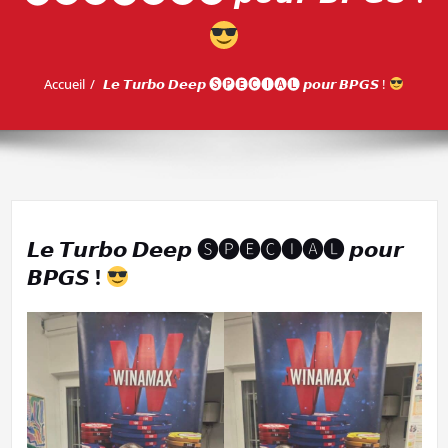
Accueil
𝙇𝙚 𝙏𝙪𝙧𝙗𝙤 𝘿𝙚𝙚𝙥 🅢🅟🅔🅒🅘🅐🅛 𝙥𝙤𝙪𝙧 𝘽𝙋𝙂𝙎 !
𝙇𝙚 𝙏𝙪𝙧𝙗𝙤 𝘿𝙚𝙚𝙥 🅢🅟🅔🅒🅘🅐🅛 𝙥𝙤𝙪𝙧
𝘽𝙋𝙂𝙎 !