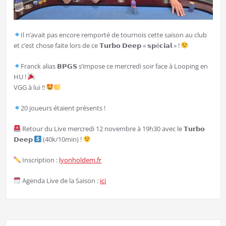
Il n’avait pas encore remporté de tournois cette saison au club
et c’est chose faite lors de ce 𝗧𝘂𝗿𝗯𝗼 𝗗𝗲𝗲𝗽 « 𝘀𝗽é𝗰𝗶𝗮𝗹 » !
Franck alias 𝗕𝗣𝗚𝗦 s’impose ce mercredi soir face à Looping en
HU !
VGG à lui !!
20 joueurs étaient présents !
Retour du Live mercredi 12 novembre à 19h30 avec le 𝗧𝘂𝗿𝗯𝗼
𝗗𝗲𝗲𝗽
(40k/10min) !
Inscription :
lyonholdem.fr
Agenda Live de la Saison :
ici