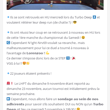
Ils se sont retrouvés en HU mercredi lors du Turbo Deep
et
voulaient réitérer leur deep run (de chatte ?) !
Ils ont réussi leur coup en se retrouvant à nouveau en HU lors
de cette 1ère manche du championnat du Samedi !
Cependant N1ght-Nrv69 voulait sa revanche.. mais
malheureusement pour lui ce duel a tourné à nouveau à
l’avantage de 𝗟𝗼𝗿𝗲𝗻𝘇𝗼𝗼 !!
Ce dernier s’impose donc lors de ce STEP
!
VGG à lui !!
22 joueurs étaient présents !
Le LHPT du dimanche 9 novembre étant reporté au
dimanche 23 novembre, aucun tournoi est initialement prévu la
semaine prochaine.
Cependant, nous allons faire un 𝘀𝗼𝗻𝗱𝗮𝗴𝗲 𝗮𝘂 𝘀𝗲𝗶𝗻 𝗱𝗲 𝗻𝗼𝘀
𝗮𝗱𝗵é𝗿𝗲𝗻𝘁𝘀 pour savoir s’ils souhaitent OUI ou NON qu’un 𝗧𝘂𝗿𝗯𝗼
𝗗𝗲𝗲𝗽 ait lieu ce mercredi 5 novembre à 19h30 !