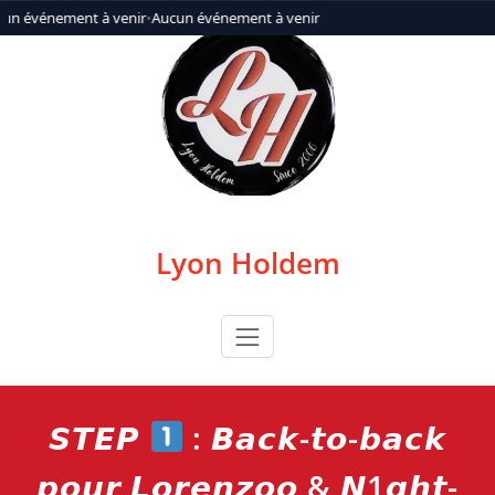
Aller
un événement à venir
•
Aucun événement à venir
au
contenu
Lyon Holdem
𝙎𝙏𝙀𝙋
: 𝘽𝙖𝙘𝙠-𝙩𝙤-𝙗𝙖𝙘𝙠
𝙥𝙤𝙪𝙧 𝙇𝙤𝙧𝙚𝙣𝙯𝙤𝙤 & 𝙉1𝙜𝙝𝙩-