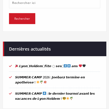
Dernières actualités
𝙇𝙮𝙤𝙣 ҉ 𝙃𝙤𝙡𝙙𝙚𝙢 ҉ 𝙛ê𝙩𝙚 ҉ 𝙨𝙚𝙨 ҉
𝙖𝙣𝙨
𝙎𝙐𝙈𝙈𝙀𝙍 𝘾𝘼𝙈𝙋 2026 : 𝙅𝙤𝙚𝙗𝙖𝙧𝙯 𝙩𝙚𝙧𝙢𝙞𝙣𝙚 𝙚𝙣
𝙖𝙥𝙤𝙩𝙝𝙚́𝙤𝙨𝙚 !
𝙎𝙐𝙈𝙈𝙀𝙍 𝘾𝘼𝙈𝙋
: 𝙡𝙚 𝙙𝙚𝙧𝙣𝙞𝙚𝙧 𝙩𝙤𝙪𝙧𝙣𝙤𝙞 𝙖𝙫𝙖𝙣𝙩 𝙡𝙚𝙨
𝙫𝙖𝙘𝙖𝙣𝙘𝙚𝙨 𝙙𝙚 𝙇𝙮𝙤𝙣 𝙃𝙤𝙡𝙙𝙚𝙢 !