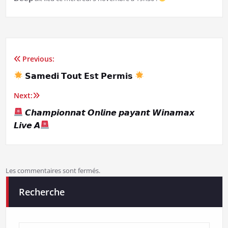
Previous:
Navigation
𝗦𝗮𝗺𝗲𝗱𝗶 𝗧𝗼𝘂𝘁 𝗘𝘀𝘁 𝗣𝗲𝗿𝗺𝗶𝘀
de
Next:
l’article
𝘾𝙝𝙖𝙢𝙥𝙞𝙤𝙣𝙣𝙖𝙩 𝙊𝙣𝙡𝙞𝙣𝙚 𝙥𝙖𝙮𝙖𝙣𝙩 𝙒𝙞𝙣𝙖𝙢𝙖𝙭
𝙇𝙞𝙫𝙚 𝘼
Les commentaires sont fermés.
Recherche