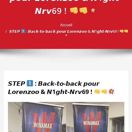
𝙉𝙧𝙫69 !
Accueil
𝙎𝙏𝙀𝙋
: 𝘽𝙖𝙘𝙠-𝙩𝙤-𝙗𝙖𝙘𝙠 𝙥𝙤𝙪𝙧 𝙇𝙤𝙧𝙚𝙣𝙯𝙤𝙤 & 𝙉1𝙜𝙝𝙩-𝙉𝙧𝙫69 !
𝙎𝙏𝙀𝙋
: 𝘽𝙖𝙘𝙠-𝙩𝙤-𝙗𝙖𝙘𝙠 𝙥𝙤𝙪𝙧
𝙇𝙤𝙧𝙚𝙣𝙯𝙤𝙤 & 𝙉1𝙜𝙝𝙩-𝙉𝙧𝙫69 !