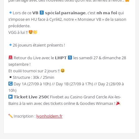
parrainage avec des nouvelles têtes qu’on est amenés à revoir..
Lors de ce 𝗩𝗕
𝘀𝗽é𝗰𝗶𝗮𝗹 𝗽𝗮𝗿𝗿𝗮𝗶𝗻𝗮𝗴𝗲, c’est 𝗻𝗵 𝗺𝗮 𝗳𝗼𝗶 qui
s’impose en HU face à Cyril42, notre « Monsieur VB » de la saison
précédente.
VGG à lui !!
26 joueurs étaient présents !
Retour du Live avec le 𝗟𝗛𝗣𝗧
les samedi 27 & dimanche 28
septembre !
Et ouiiii tournoi sur 2 jours !!
Structure : 30k / 25min
Day 1A (27/09 à 10h) // Day 1B (27/09 à 17h) // Day 2 (28/09 à
10h)
𝗧𝗶𝗰𝗸𝗲𝘁 𝗟𝗶𝘃𝗲 𝟮𝟱𝟬€ Fivebet au Casino Grand Cercle Aix-les-
Bains à la win avec des tickets online & Goodies Winamax !
Inscription :
lyonholdem.fr