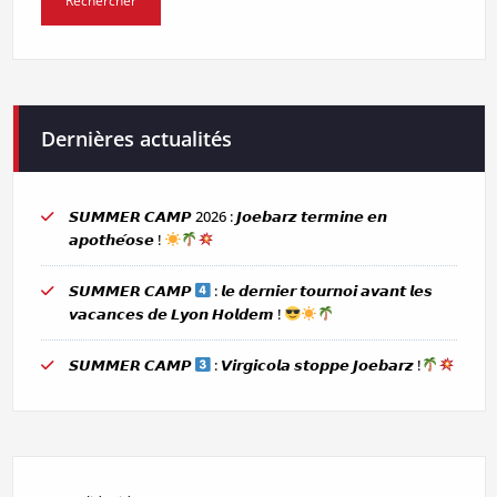
Dernières actualités
𝙎𝙐𝙈𝙈𝙀𝙍 𝘾𝘼𝙈𝙋 2026 : 𝙅𝙤𝙚𝙗𝙖𝙧𝙯 𝙩𝙚𝙧𝙢𝙞𝙣𝙚 𝙚𝙣
𝙖𝙥𝙤𝙩𝙝𝙚́𝙤𝙨𝙚 !
𝙎𝙐𝙈𝙈𝙀𝙍 𝘾𝘼𝙈𝙋
: 𝙡𝙚 𝙙𝙚𝙧𝙣𝙞𝙚𝙧 𝙩𝙤𝙪𝙧𝙣𝙤𝙞 𝙖𝙫𝙖𝙣𝙩 𝙡𝙚𝙨
𝙫𝙖𝙘𝙖𝙣𝙘𝙚𝙨 𝙙𝙚 𝙇𝙮𝙤𝙣 𝙃𝙤𝙡𝙙𝙚𝙢 !
𝙎𝙐𝙈𝙈𝙀𝙍 𝘾𝘼𝙈𝙋
: 𝙑𝙞𝙧𝙜𝙞𝙘𝙤𝙡𝙖 𝙨𝙩𝙤𝙥𝙥𝙚 𝙅𝙤𝙚𝙗𝙖𝙧𝙯 !