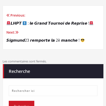
Previous:
Navigation
𝙇𝙃𝙋𝙏
: 𝙡𝙚 𝙂𝙧𝙖𝙣𝙙 𝙏𝙤𝙪𝙧𝙣𝙤𝙞 𝙙𝙚 𝙍𝙚𝙥𝙧𝙞𝙨𝙚 !
de
Next:
l’article
𝙎𝙞𝙜𝙢𝙪𝙣𝙙23 𝙧𝙚𝙢𝙥𝙤𝙧𝙩𝙚 𝙡𝙖 2è 𝙢𝙖𝙣𝙘𝙝𝙚 !
Les commentaires sont fermés.
Recherche