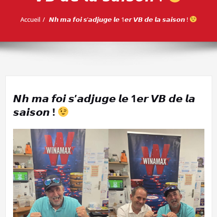
Accueil
𝙉𝙝 𝙢𝙖 𝙛𝙤𝙞 𝙨’𝙖𝙙𝙟𝙪𝙜𝙚 𝙡𝙚 1𝙚𝙧 𝙑𝘽 𝙙𝙚 𝙡𝙖 𝙨𝙖𝙞𝙨𝙤𝙣 !
𝙉𝙝 𝙢𝙖 𝙛𝙤𝙞 𝙨’𝙖𝙙𝙟𝙪𝙜𝙚 𝙡𝙚 1𝙚𝙧 𝙑𝘽 𝙙𝙚 𝙡𝙖
𝙨𝙖𝙞𝙨𝙤𝙣 !