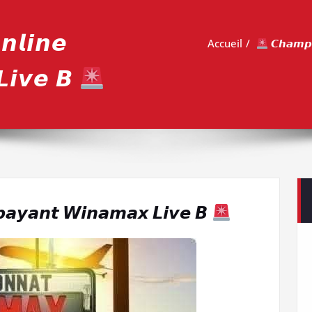
𝙡𝙞𝙣𝙚
Accueil
𝘾𝙝𝙖𝙢𝙥𝙞
𝙞𝙫𝙚 𝘽
𝙥𝙖𝙮𝙖𝙣𝙩 𝙒𝙞𝙣𝙖𝙢𝙖𝙭 𝙇𝙞𝙫𝙚 𝘽