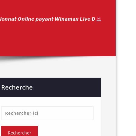
𝙤𝙣𝙣𝙖𝙩 𝙊𝙣𝙡𝙞𝙣𝙚 𝙥𝙖𝙮𝙖𝙣𝙩 𝙒𝙞𝙣𝙖𝙢𝙖𝙭 𝙇𝙞𝙫𝙚 𝘽
Recherche