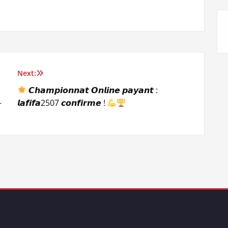
Next:
𝘾𝙝𝙖𝙢𝙥𝙞𝙤𝙣𝙣𝙖𝙩 𝙊𝙣𝙡𝙞𝙣𝙚 𝙥𝙖𝙮𝙖𝙣𝙩 :
–
𝙡𝙖𝙛𝙞𝙛𝙖2507 𝙘𝙤𝙣𝙛𝙞𝙧𝙢𝙚 !