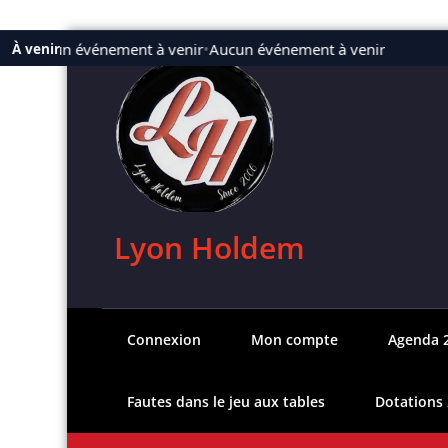
Aller
Aucun événement à venir
•
Aucun événement à venir
À venir
au
contenu
Lyon Holdem
Connexion
Mon compte
Agenda 
Fautes dans le jeu aux tables
Dotations