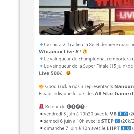
Ce soir à 21h a lieu la 8è et dernière manche
𝗪𝗶𝗻𝗮𝗺𝗮𝘅 𝗟𝗶𝘃𝗲 𝘽 !
Le vainqueur du championnat remportera 𝘂𝗻 𝘁𝗶
Le vainqueur de la Super Finale (15 juin) de 
𝗟𝗶𝘃𝗲 𝟱𝟬𝟬€ !
Good Luck à nos 3 représentants 𝗡𝗮𝗻𝗼𝘂𝗻𝗲𝟲𝟵,
Finale individuelle lors des 𝗔𝗹𝗹-𝗦𝘁𝗮𝗿 𝗚𝗮𝗺𝗲 𝗱𝗲
Retour du 🅛🅘🅥🅔 :
vendredi 5 juin à 19h30 avec le 𝗩𝗕
(2
samedi 6 juin à 10h avec le 𝗦𝗧𝗘𝗣
(20k/
dimanche 7 juin à 10h avec le 𝗟𝗛𝗣𝗧
(