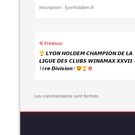
Inscription : lyonholdem.fr
Previous:
Navigation
𝙇𝙔𝙊𝙉 𝙃𝙊𝙇𝘿𝙀𝙈 𝘾𝙃𝘼𝙈𝙋𝙄𝙊𝙉 𝘿𝙀 𝙇𝘼
de
𝙇𝙄𝙂𝙐𝙀 𝘿𝙀𝙎 𝘾𝙇𝙐𝘽𝙎 𝙒𝙄𝙉𝘼𝙈𝘼𝙓 𝙓𝙓𝙑𝙄𝙄 
1è𝙧𝙚 𝘿𝙞𝙫𝙞𝙨𝙞𝙤𝙣 !
l’article
Les commentaires sont fermés.