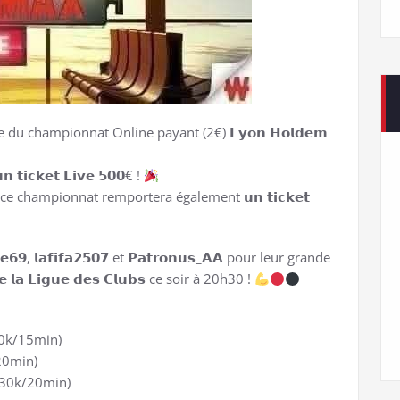
 du championnat Online payant (2€) 𝗟𝘆𝗼𝗻 𝗛𝗼𝗹𝗱𝗲𝗺
𝗰𝗸𝗲𝘁 𝗟𝗶𝘃𝗲 𝟱𝟬𝟬€ !
ce championnat remportera également 𝘂𝗻 𝘁𝗶𝗰𝗸𝗲𝘁
 𝗹𝗮𝗳𝗶𝗳𝗮𝟮𝟱𝟬𝟳 et 𝗣𝗮𝘁𝗿𝗼𝗻𝘂𝘀_𝗔𝗔 pour leur grande
 𝗹𝗮 𝗟𝗶𝗴𝘂𝗲 𝗱𝗲𝘀 𝗖𝗹𝘂𝗯𝘀 ce soir à 20h30 !
0k/15min)
20min)
30k/20min)