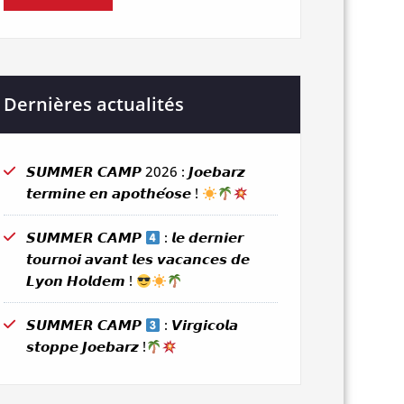
Dernières actualités
𝙎𝙐𝙈𝙈𝙀𝙍 𝘾𝘼𝙈𝙋 2026 : 𝙅𝙤𝙚𝙗𝙖𝙧𝙯
𝙩𝙚𝙧𝙢𝙞𝙣𝙚 𝙚𝙣 𝙖𝙥𝙤𝙩𝙝𝙚́𝙤𝙨𝙚 !
𝙎𝙐𝙈𝙈𝙀𝙍 𝘾𝘼𝙈𝙋
: 𝙡𝙚 𝙙𝙚𝙧𝙣𝙞𝙚𝙧
𝙩𝙤𝙪𝙧𝙣𝙤𝙞 𝙖𝙫𝙖𝙣𝙩 𝙡𝙚𝙨 𝙫𝙖𝙘𝙖𝙣𝙘𝙚𝙨 𝙙𝙚
𝙇𝙮𝙤𝙣 𝙃𝙤𝙡𝙙𝙚𝙢 !
𝙎𝙐𝙈𝙈𝙀𝙍 𝘾𝘼𝙈𝙋
: 𝙑𝙞𝙧𝙜𝙞𝙘𝙤𝙡𝙖
𝙨𝙩𝙤𝙥𝙥𝙚 𝙅𝙤𝙚𝙗𝙖𝙧𝙯 !