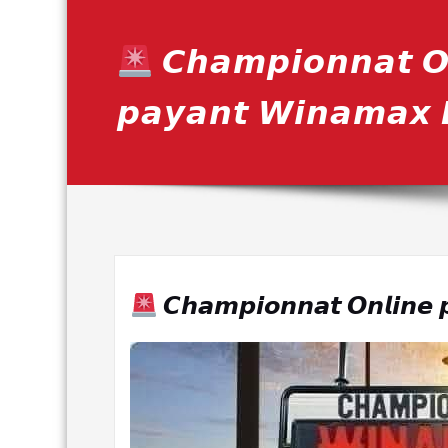
𝘾𝙝𝙖𝙢𝙥𝙞𝙤𝙣𝙣𝙖𝙩 𝙊
𝙥𝙖𝙮𝙖𝙣𝙩 𝙒𝙞𝙣𝙖𝙢𝙖𝙭 
𝘾𝙝𝙖𝙢𝙥𝙞𝙤𝙣𝙣𝙖𝙩 𝙊𝙣𝙡𝙞𝙣𝙚 