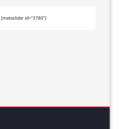
[metaslider id="3780"]