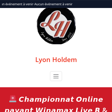
Aller
un événement à venir
•
Aucun événement à venir
au
contenu
Lyon Holdem
𝘾𝙝𝙖𝙢𝙥𝙞𝙤𝙣𝙣𝙖𝙩 𝙊𝙣𝙡𝙞𝙣𝙚
𝙥𝙖𝙮𝙖𝙣𝙩 𝙒𝙞𝙣𝙖𝙢𝙖𝙭 𝙇𝙞𝙫𝙚 𝘽 &