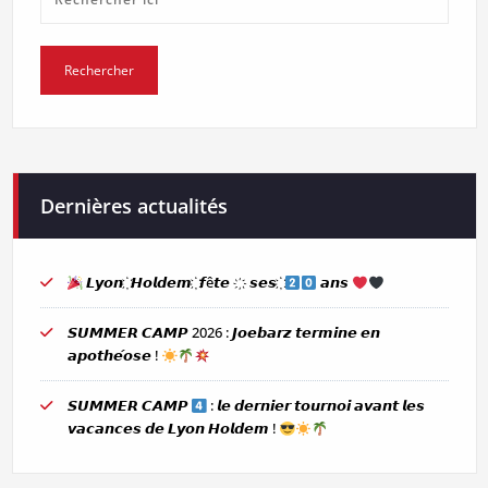
Dernières actualités
𝙇𝙮𝙤𝙣 ҉ 𝙃𝙤𝙡𝙙𝙚𝙢 ҉ 𝙛ê𝙩𝙚 ҉ 𝙨𝙚𝙨 ҉
𝙖𝙣𝙨
𝙎𝙐𝙈𝙈𝙀𝙍 𝘾𝘼𝙈𝙋 2026 : 𝙅𝙤𝙚𝙗𝙖𝙧𝙯 𝙩𝙚𝙧𝙢𝙞𝙣𝙚 𝙚𝙣
𝙖𝙥𝙤𝙩𝙝𝙚́𝙤𝙨𝙚 !
𝙎𝙐𝙈𝙈𝙀𝙍 𝘾𝘼𝙈𝙋
: 𝙡𝙚 𝙙𝙚𝙧𝙣𝙞𝙚𝙧 𝙩𝙤𝙪𝙧𝙣𝙤𝙞 𝙖𝙫𝙖𝙣𝙩 𝙡𝙚𝙨
𝙫𝙖𝙘𝙖𝙣𝙘𝙚𝙨 𝙙𝙚 𝙇𝙮𝙤𝙣 𝙃𝙤𝙡𝙙𝙚𝙢 !