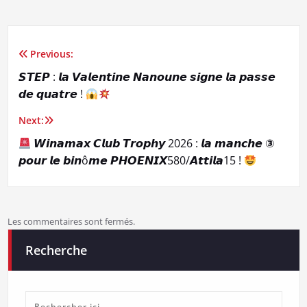
Previous:
Navigation
𝙎𝙏𝙀𝙋 : 𝙡𝙖 𝙑𝙖𝙡𝙚𝙣𝙩𝙞𝙣𝙚 𝙉𝙖𝙣𝙤𝙪𝙣𝙚 𝙨𝙞𝙜𝙣𝙚 𝙡𝙖 𝙥𝙖𝙨𝙨𝙚
de
𝙙𝙚 𝙦𝙪𝙖𝙩𝙧𝙚 !
l’article
Next:
𝙒𝙞𝙣𝙖𝙢𝙖𝙭 𝘾𝙡𝙪𝙗 𝙏𝙧𝙤𝙥𝙝𝙮 2026 : 𝙡𝙖 𝙢𝙖𝙣𝙘𝙝𝙚 ③
𝙥𝙤𝙪𝙧 𝙡𝙚 𝙗𝙞𝙣ô𝙢𝙚 𝙋𝙃𝙊𝙀𝙉𝙄𝙓580/𝘼𝙩𝙩𝙞𝙡𝙖15 !
Les commentaires sont fermés.
Recherche