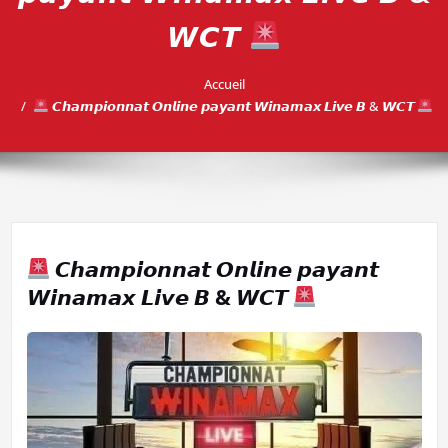
𝙒𝘾𝙏
Accueil
𝘾𝙝𝙖𝙢𝙥𝙞𝙤𝙣𝙣𝙖𝙩 𝙊𝙣𝙡𝙞𝙣𝙚 𝙥𝙖𝙮𝙖𝙣𝙩 𝙒𝙞𝙣𝙖𝙢𝙖𝙭 𝙇𝙞𝙫𝙚 𝘽 & 𝙒𝘾𝙏
𝘾𝙝𝙖𝙢𝙥𝙞𝙤𝙣𝙣𝙖𝙩 𝙊𝙣𝙡𝙞𝙣𝙚 𝙥𝙖𝙮𝙖𝙣𝙩
𝙒𝙞𝙣𝙖𝙢𝙖𝙭 𝙇𝙞𝙫𝙚 𝘽 & 𝙒𝘾𝙏