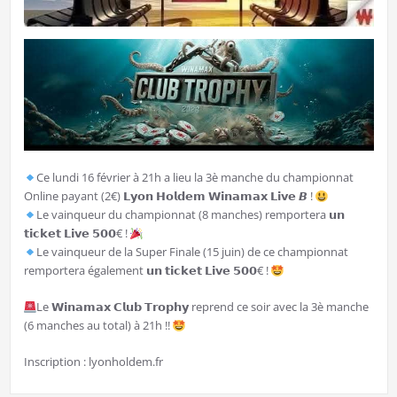
Ce lundi 16 février à 21h a lieu la 3è manche du championnat
Online payant (2€) 𝗟𝘆𝗼𝗻 𝗛𝗼𝗹𝗱𝗲𝗺 𝗪𝗶𝗻𝗮𝗺𝗮𝘅 𝗟𝗶𝘃𝗲 𝘽 !
Le vainqueur du championnat (8 manches) remportera 𝘂𝗻
𝘁𝗶𝗰𝗸𝗲𝘁 𝗟𝗶𝘃𝗲 𝟱𝟬𝟬€ !
Le vainqueur de la Super Finale (15 juin) de ce championnat
remportera également 𝘂𝗻 𝘁𝗶𝗰𝗸𝗲𝘁 𝗟𝗶𝘃𝗲 𝟱𝟬𝟬€ !
Le 𝗪𝗶𝗻𝗮𝗺𝗮𝘅 𝗖𝗹𝘂𝗯 𝗧𝗿𝗼𝗽𝗵𝘆 reprend ce soir avec la 3è manche
(6 manches au total) à 21h !!
Inscription : lyonholdem.fr