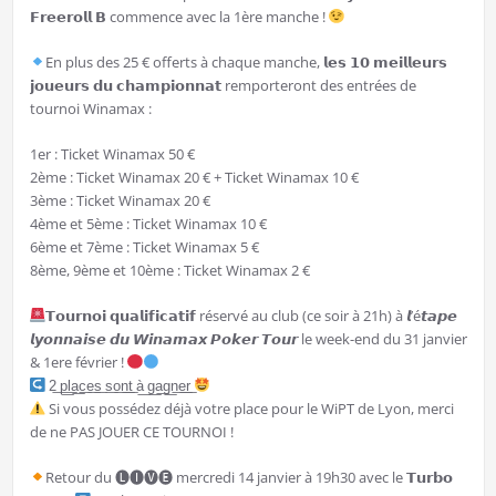
𝗙𝗿𝗲𝗲𝗿𝗼𝗹𝗹 𝗕 commence avec la 1ère manche !
En plus des 25 € offerts à chaque manche, 𝗹𝗲𝘀 𝟭𝟬 𝗺𝗲𝗶𝗹𝗹𝗲𝘂𝗿𝘀
𝗷𝗼𝘂𝗲𝘂𝗿𝘀 𝗱𝘂 𝗰𝗵𝗮𝗺𝗽𝗶𝗼𝗻𝗻𝗮𝘁 remporteront des entrées de
tournoi Winamax :
1er : Ticket Winamax 50 €
2ème : Ticket Winamax 20 € + Ticket Winamax 10 €
3ème : Ticket Winamax 20 €
4ème et 5ème : Ticket Winamax 10 €
6ème et 7ème : Ticket Winamax 5 €
8ème, 9ème et 10ème : Ticket Winamax 2 €
𝗧𝗼𝘂𝗿𝗻𝗼𝗶 𝗾𝘂𝗮𝗹𝗶𝗳𝗶𝗰𝗮𝘁𝗶𝗳 réservé au club (ce soir à 21h) à 𝙡’é𝙩𝙖𝙥𝙚
𝙡𝙮𝙤𝙣𝙣𝙖𝙞𝙨𝙚 𝙙𝙪 𝙒𝙞𝙣𝙖𝙢𝙖𝙭 𝙋𝙤𝙠𝙚𝙧 𝙏𝙤𝙪𝙧 le week-end du 31 janvier
& 1ere février !
2͟ p͟l͟a͟c͟e͟s͟ s͟o͟n͟t͟ à͟ g͟a͟g͟n͟e͟r͟
Si vous possédez déjà votre place pour le WiPT de Lyon, merci
de ne PAS JOUER CE TOURNOI !
Retour du 🅛🅘🅥🅔 mercredi 14 janvier à 19h30 avec le 𝗧𝘂𝗿𝗯𝗼