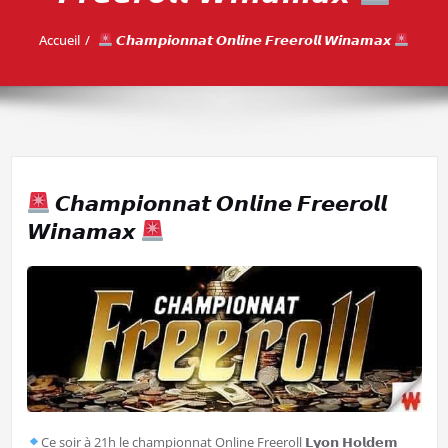
Accueil
𝘾𝙝𝙖𝙢𝙥𝙞𝙤𝙣𝙣𝙖𝙩 𝙊𝙣𝙡𝙞𝙣𝙚 𝙁𝙧𝙚𝙚𝙧𝙤𝙡𝙡 𝙒𝙞𝙣𝙖𝙢𝙖𝙭
𝘾𝙝𝙖𝙢𝙥𝙞𝙤𝙣𝙣𝙖𝙩 𝙊𝙣𝙡𝙞𝙣𝙚 𝙁𝙧𝙚𝙚𝙧𝙤𝙡𝙡
𝙒𝙞𝙣𝙖𝙢𝙖𝙭
Ce soir à 21h le championnat Online Freeroll 𝗟𝘆𝗼𝗻 𝗛𝗼𝗹𝗱𝗲𝗺