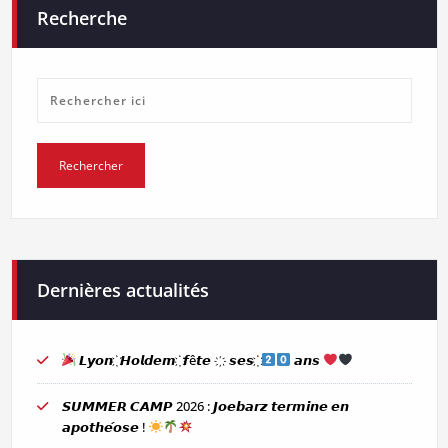
Recherche
Dernières actualités
𝙇𝙮𝙤𝙣 ҉ 𝙃𝙤𝙡𝙙𝙚𝙢 ҉ 𝙛ê𝙩𝙚 ҉ 𝙨𝙚𝙨 ҉
𝙖𝙣𝙨
𝙎𝙐𝙈𝙈𝙀𝙍 𝘾𝘼𝙈𝙋 2026 : 𝙅𝙤𝙚𝙗𝙖𝙧𝙯 𝙩𝙚𝙧𝙢𝙞𝙣𝙚 𝙚𝙣
𝙖𝙥𝙤𝙩𝙝𝙚́𝙤𝙨𝙚 !