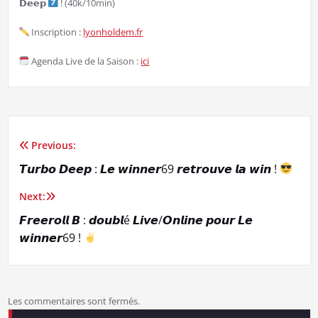
𝗗𝗲𝗲𝗽
! (40k/10min)
Inscription :
lyonholdem.fr
Agenda Live de la Saison :
ici
Previous:
Navigation
𝙏𝙪𝙧𝙗𝙤 𝘿𝙚𝙚𝙥 : 𝙇𝙚 𝙬𝙞𝙣𝙣𝙚𝙧69 𝙧𝙚𝙩𝙧𝙤𝙪𝙫𝙚 𝙡𝙖 𝙬𝙞𝙣 !
de
Next:
l’article
𝙁𝙧𝙚𝙚𝙧𝙤𝙡𝙡 𝘽 : 𝙙𝙤𝙪𝙗𝙡é 𝙇𝙞𝙫𝙚/𝙊𝙣𝙡𝙞𝙣𝙚 𝙥𝙤𝙪𝙧 𝙇𝙚
𝙬𝙞𝙣𝙣𝙚𝙧69 !
Les commentaires sont fermés.