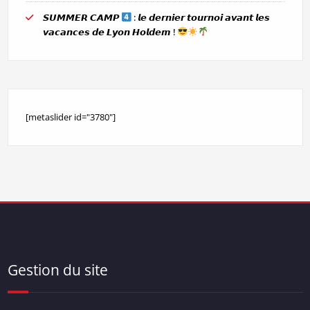
𝙎𝙐𝙈𝙈𝙀𝙍 𝘾𝘼𝙈𝙋
: 𝙡𝙚 𝙙𝙚𝙧𝙣𝙞𝙚𝙧 𝙩𝙤𝙪𝙧𝙣𝙤𝙞 𝙖𝙫𝙖𝙣𝙩 𝙡𝙚𝙨
𝙫𝙖𝙘𝙖𝙣𝙘𝙚𝙨 𝙙𝙚 𝙇𝙮𝙤𝙣 𝙃𝙤𝙡𝙙𝙚𝙢 !
[metaslider id="3780"]
Gestion du site