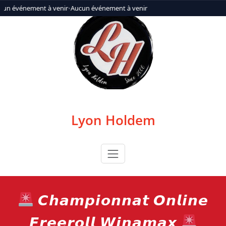
Aller
cun événement à venir
•
Aucun événement à venir
au
contenu
Lyon Holdem
𝘾𝙝𝙖𝙢𝙥𝙞𝙤𝙣𝙣𝙖𝙩 𝙊𝙣𝙡𝙞𝙣𝙚
𝙁𝙧𝙚𝙚𝙧𝙤𝙡𝙡 𝙒𝙞𝙣𝙖𝙢𝙖𝙭